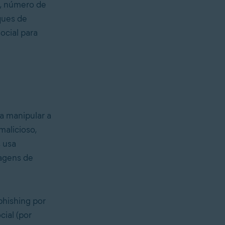
s, número de
ques de
ocial para
a manipular a
malicioso,
 usa
agens de
phishing por
cial (por