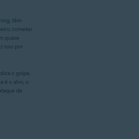
shing, têm
heiro, cometer
Em quase
z isso por
lica o golpe,
 é o alvo, o
ataque de