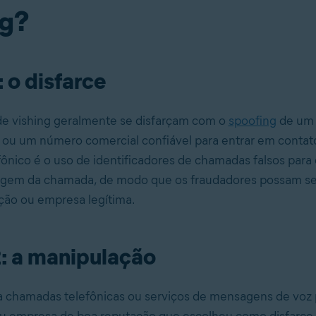
ng?
: o disfarce
de vishing geralmente se disfarçam com o
spoofing
de um
l ou um número comercial confiável para entrar em conta
fônico é o uso de identificadores de chamadas falsos para 
rigem da chamada, de modo que os fraudadores possam se
ção ou empresa legítima.
: a manipulação
a chamadas telefônicas ou serviços de mensagens de voz 
u empresa de boa reputação que escolheu como disfarce.