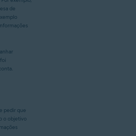
resa de
exemplo
 informações
ganhar
foi
conta.
e pedir que
o o objetivo
ormações