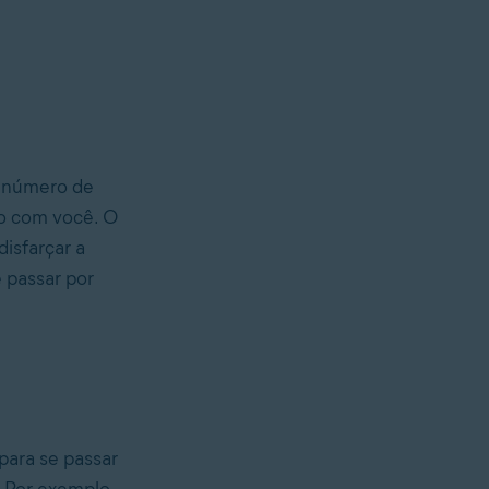
 número de
to com você. O
disfarçar a
 passar por
para se passar
 Por exemplo,