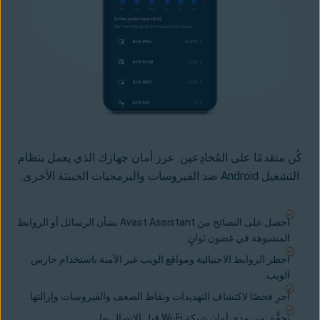
كُن متقدمًا على المُخادِعين. عزز أمان جهازك الذي يعمل بنظام
التشغيل Android ضد
الفيروسات
و
البرمجيات الخبيثة الأخرى
.
احصل على النصائح من Avast Assistant بشأن الرسائل أو الروابط
المشبوهة في غضون ثوانٍ.
احظر
الروابط الاحتيالية
و
مواقع الويب غير الآمنة
باستخدام حارس
الويب.
أجرِ فحصًا لاكتشاف التهديدات ونقاط الضعف والفيروسات وإزالتها.
تحقَّق من مدى أمان شبكة Wi-Fi قبل الاتصال بها.