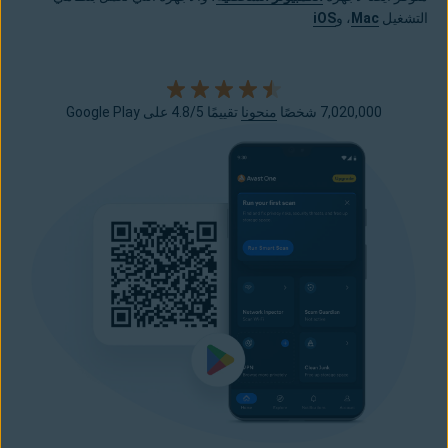
التشغيل
Mac
، و
iOS
7,020,000 شخصًا
منحونا
تقييمًا 4.8/5 على Google Play