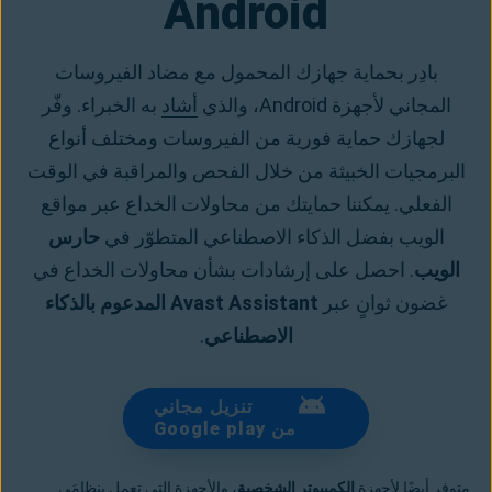
Android
بادِر بحماية جهازك المحمول مع مضاد الفيروسات
المجاني لأجهزة Android، والذي
أشاد
به الخبراء. وفّر
لجهازك حماية فورية من الفيروسات ومختلف أنواع
البرمجيات الخبيثة من خلال الفحص والمراقبة في الوقت
الفعلي. يمكننا حمايتك من محاولات الخداع عبر مواقع
الويب بفضل الذكاء الاصطناعي المتطوّر في
حارس
الويب
. احصل على إرشادات بشأن محاولات الخداع في
غضون ثوانٍ عبر
Avast Assistant المدعوم بالذكاء
الاصطناعي
.
تنزيل مجاني
من Google play
متوفر أيضًا لأجهزة
الكمبيوتر الشخصية
، والأجهزة التي تعمل بنظامَي