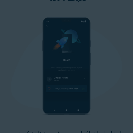
امنع التطبيقات المُتطلبة من سرقة موارد هاتفك كي يعمل