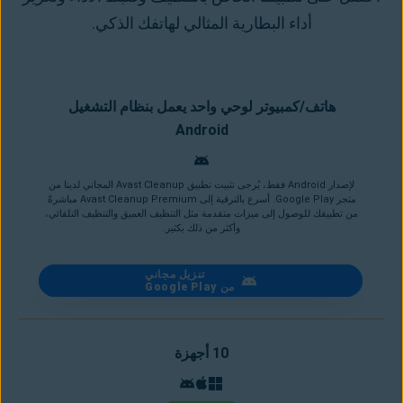
أداء البطارية المثالي لهاتفك الذكي.
هاتف/كمبيوتر لوحي واحد يعمل بنظام التشغيل
Android
لإصدار Android فقط، يُرجى تثبيت تطبيق Avast Cleanup المجاني لدينا من
متجر Google Play. أسرع بالترقية إلى Avast Cleanup Premium مباشرةً
من تطبيقك للوصول إلى ميزات متقدمة مثل التنظيف العميق والتنظيف التلقائي،
وأكثر من ذلك بكثير.
تنزيل مجاني
من Google Play
10 أجهزة