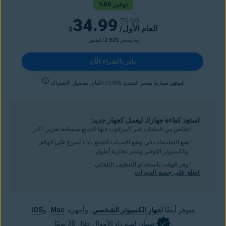
توفير 56%
34.99
79.99
/العام الأول
$
إنه بسعر
$2.92
/الشهر.
بادر بالشراء الآن
التوفير مقارنةً بسعر التجديد $79.99/العام. تفاصيل الاشتراك
استعِد كفاءة جهازك ليعمل كجهاز جديد:
تخلص من الملفات غير المرغوب فيها للتمتع بمساحة تخزين أكبر.
ضع التطبيقات في وضع الإسبات لتتمتع بأداء أسرع على الهاتف
والكمبيوتر اللوحي وعمر بطارية أطول.
وفر الوقت باستخدام التنظيف التلقائي.
اطلع على جميع الميزات
متوفر أيضًا
لجهاز الكمبيوتر الشخصي
، وأجهزة
Mac
، و
iOS
ضمان استرداد الأموال خلال 30 يومًا