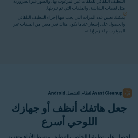
التنظيف التلقائي للملفات غير المرغوب بها، والصور غير الضرورية
مثل لقطات الشاشة، والملفات التي تم تنزيلها.
يمكنك تعيين عدد المرات التي يجب فيها إجراء التنظيف التلقائي
والحصول على إشعار عندما يكون هناك قدر معين من الملفات غير
المرغوب بها تلزم إزالته.
Avast Cleanup لنظام التشغيل Android
جعل هاتفك أنظف أو جهازك
اللوحي أسرع
احصل على تطبيقنا الخاص بالتنظيف وضبط الأداء وتعزيز