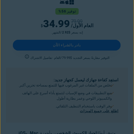
توفير 56%
34.99
79.99
/العام الأول
$
إنه بسعر
$2.92
/الشهر.
بادر بالشراء الآن
التوفير مقارنةً بسعر التجديد $79.99/العام. تفاصيل الاشتراك
استعِد كفاءة جهازك ليعمل كجهاز جديد:
تخلص من الملفات غير المرغوب فيها للتمتع بمساحة تخزين أكبر.
ضع التطبيقات في وضع الإسبات لتتمتع بأداء أسرع على الهاتف
والكمبيوتر اللوحي وعمر بطارية أطول.
وفر الوقت باستخدام التنظيف التلقائي.
اطلع على جميع الميزات
متوفر أيضًا
لجهاز الكمبيوتر الشخصي
، وأجهزة
Mac
، و
iOS