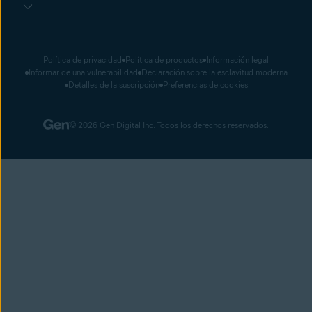
Política de privacidad
Política de productos
Información legal
Informar de una vulnerabilidad
Declaración sobre la esclavitud moderna
Detalles de la suscripción
Preferencias de cookies
© 2026 Gen Digital Inc. Todos los derechos reservados.