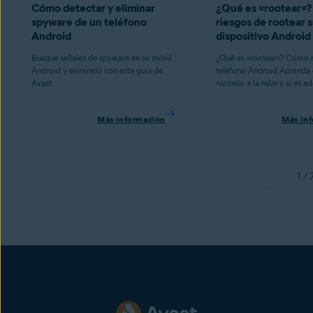
Cómo detectar y eliminar
¿Qué es «rootear»?
spyware de un teléfono
riesgos de rootear 
Android
dispositivo Android
Busque señales de spyware en su móvil
¿Qué es «rootear»? Cómo r
Android y elimínelo con esta guía de
teléfono Android Aprenda
Avast.
«acceso a la raíz» y si es 
Más información
Más in
1 / 