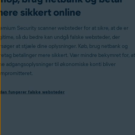
ere sikkert online
emium Security scanner websteder for at sikre, at de er
gitime, så du bedre kan undgå falske websteder, der
rsøger at stjæle dine oplysninger. Køb, brug netbank og
retag betalinger mere sikkert. Vær mindre bekymret for, a
ne adgangsoplysninger til økonomiske konti bliver
mpromitteret.
ådan fungerer falske hjemmesider
dan fungerer falske websteder
oofede websteder bruges ofte af cyberkriminelle til at
jæle dine data og personlige
lysninger. Et
spoofet
websted ligner den ægte vare, men 
lsk og designet til at stjæle oplysninger såsom dine
gangskoder og andre personlige data. Premium Security