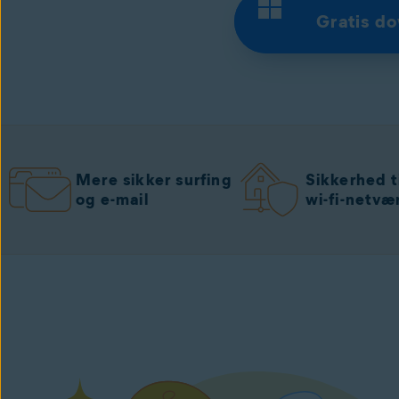
Gratis d
Mere sikker surfing
Sikkerhed ti
og e-mail
wi-fi-netvæ