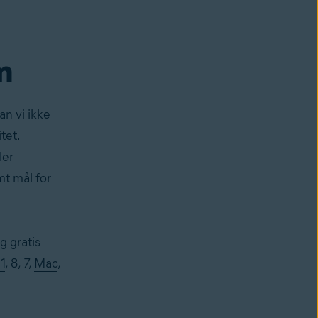
m
an vi ikke
tet.
ler
mt mål for
g gratis
11
, 8, 7,
Mac
,