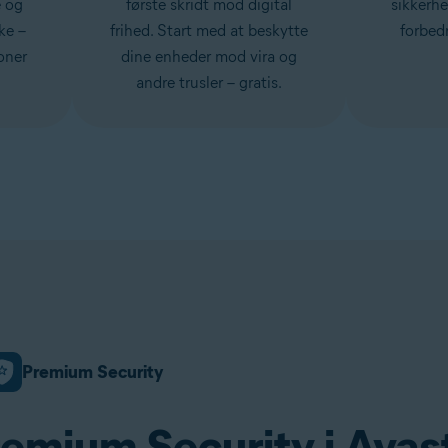
e og
første skridt mod digital
sikkerh
ke –
frihed. Start med at beskytte
forbedr
ioner
dine enheder mod vira og
andre trusler – gratis.
Premium Security
remium Security i Avas