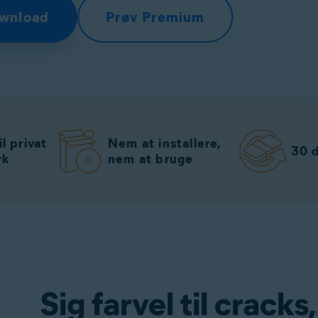
ownload
Prøv Premium
l privat
Nem at installere,
30 d
rk
nem at bruge
Sig farvel til cracks,