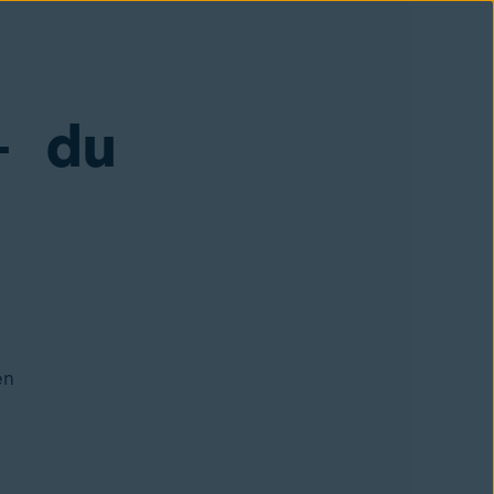
 – du
en