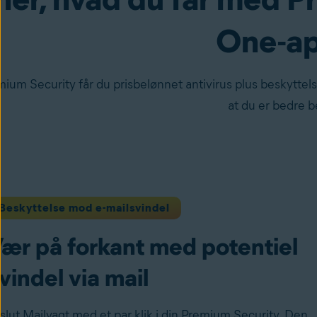
One-a
um Security får du prisbelønnet antivirus plus beskyttels
at du er bedre b
Beskyttelse mod e-mailsvindel
ær på forkant med potentiel
vindel via mail
lslut Mailvagt med et par klik i din Premium Security. Den