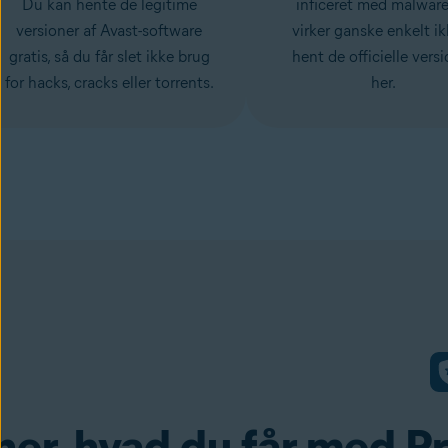
Du kan hente de legitime
inficeret med malwar
versioner af Avast-software
virker ganske enkelt ik
gratis, så du får slet ikke brug
hent de officielle vers
for hacks, cracks eller torrents.
her.
her, hvad du får med P