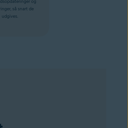
edsopdateringer og
inger, så snart de
udgives.
t