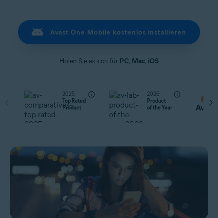
Avast One Mobile kostenlos installieren
Holen Sie es sich für
PC
,
Mac
,
iOS
2025
2026
Top Rated
Product
Product
of the Year