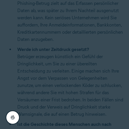
Phishing-Betrug zielt auf das Erfassen persönlicher
Daten ab, was später zu Ihrem Nachteil ausgenutzt
werden kann. Kein seriöses Unternehmen wird Sie
auffordern, Ihre Anmeldeinformationen, Bankkonten,
Kreditkartennummern oder detaillierten persönlichen
Daten anzugeben.
Werde ich unter Zeitdruck gesetzt?
Betrüger erzeugen künstlich ein Gefühl der
Dringlichkeit, um Sie zu einer übereilten
Entscheidung zu verleiten. Einige machen sich Ihre
Angst vor dem Verpassen von Gelegenheiten
zunutze, um einen verlockenden Köder zu schlucken,
während andere Sie mit hohen Strafen für das
Versäumen einer Frist bedrohen. In beiden Fällen sind
Druck und der Verweis auf Dringlichkeit starke
Warnsignale, die auf einen Betrug hinweisen.
Ist die Geschichte dieses Menschen auch nach