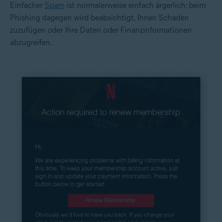
Einfacher
Spam
ist normalerweise einfach ärgerlich; beim
Phishing dagegen wird beabsichtigt, Ihnen Schaden
zuzufügen oder Ihre Daten oder Finanzinformationen
abzugreifen.