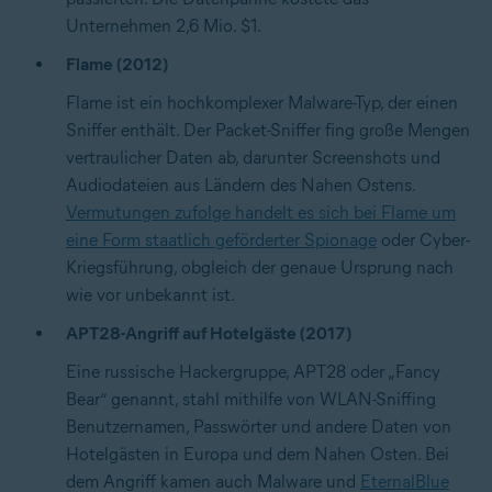
Unternehmen 2,6 Mio. $1.
Flame (2012)
Flame ist ein hochkomplexer Malware-Typ, der einen
Sniffer enthält. Der Packet-Sniffer fing große Mengen
vertraulicher Daten ab, darunter Screenshots und
Audiodateien aus Ländern des Nahen Ostens.
Vermutungen zufolge handelt es sich bei Flame um
eine Form staatlich geförderter Spionage
oder
Cyber-
Kriegsführung
, obgleich der genaue Ursprung nach
wie vor unbekannt ist.
APT28-Angriff auf Hotelgäste (2017)
Eine russische Hackergruppe, APT28 oder „Fancy
Bear“ genannt, stahl mithilfe von WLAN-Sniffing
Benutzernamen, Passwörter und andere Daten von
Hotelgästen in Europa und dem Nahen Osten. Bei
dem Angriff kamen auch Malware und
EternalBlue