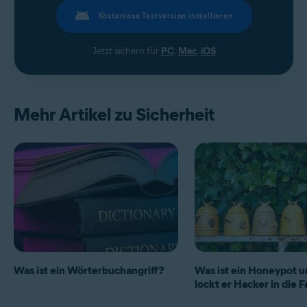
Kostenlose Testversion installieren
Jetzt sichern für
PC
,
Mac
,
iOS
Mehr Artikel zu Sicherheit
Was ist ein Wörterbuchangriff?
Was ist ein Honeypot u
lockt er Hacker in die F