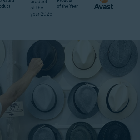
p Rated
Product
oduct
of the Year