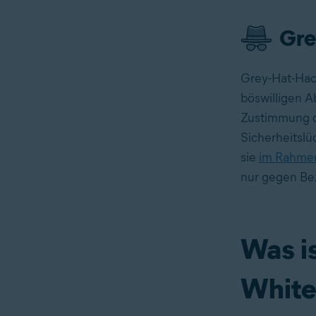
Gre
Grey-Hat-Hack
böswilligen A
Zustimmung d
Sicherheitsl
sie
im Rahmen
nur gegen Bez
Was i
White-