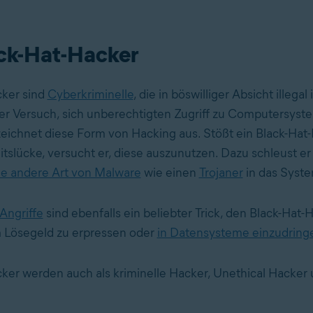
ck-Hat-Hacker
cker sind
Cyberkriminelle
, die in böswilliger Absicht illega
er Versuch, sich unberechtigten Zugriff zu Computersyst
zeichnet diese Form von Hacking aus. Stößt ein Black-Hat
itslücke, versucht er, diese auszunutzen. Dazu schleust er
ne andere Art von Malware
wie einen
Trojaner
in das Syste
ngriffe
sind ebenfalls ein beliebter Trick, den Black-Hat-
m Lösegeld zu erpressen oder
in Datensysteme einzudring
ker werden auch als kriminelle Hacker, Unethical Hacker