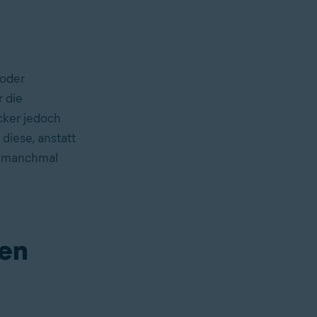
 oder
 die
cker jedoch
diese, anstatt
ie manchmal
hen