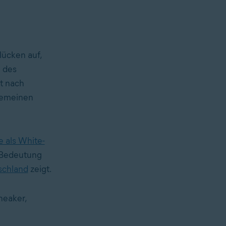
lücken auf,
 des
t nach
gemeinen
e als White-
n Bedeutung
schland
zeigt.
neaker,