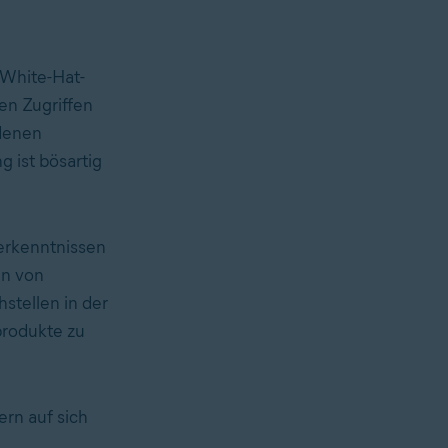
 White-Hat-
en Zugriffen
denen
 ist bösartig
rkenntnissen
en von
hstellen in der
produkte zu
ern auf sich