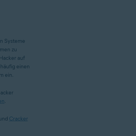
l in Systeme
emen zu
-Hacker auf
 häufig einen
m ein.
Hacker
en
.
 und
Cracker