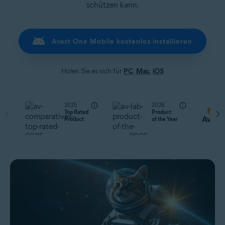
schützen kann.
Avast One Mobile kostenlos installieren
Holen Sie es sich für
PC
,
Mac
,
iOS
2025
2026
Top Rated
Product
Product
of the Year