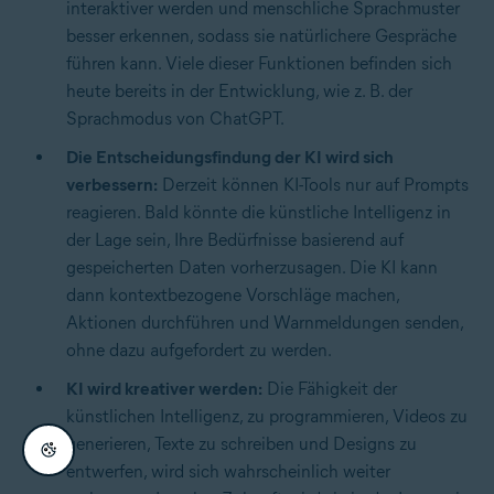
interaktiver werden und menschliche Sprachmuster
besser erkennen, sodass sie natürlichere Gespräche
führen kann. Viele dieser Funktionen befinden sich
heute bereits in der Entwicklung, wie z. B. der
Sprachmodus von ChatGPT.
Die Entscheidungsfindung der KI wird sich
verbessern:
Derzeit können KI-Tools nur auf Prompts
reagieren. Bald könnte die künstliche Intelligenz in
der Lage sein, Ihre Bedürfnisse basierend auf
gespeicherten Daten vorherzusagen. Die KI kann
dann kontextbezogene Vorschläge machen,
Aktionen durchführen und Warnmeldungen senden,
ohne dazu aufgefordert zu werden.
KI wird kreativer werden:
Die Fähigkeit der
künstlichen Intelligenz, zu programmieren, Videos zu
generieren, Texte zu schreiben und Designs zu
entwerfen, wird sich wahrscheinlich weiter