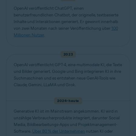
OpenAI veröffentlicht ChatGPT, einen
benutzerfreundlichen Chatbot, der originelle, textbasierte
Inhalte und Interaktionen generiert. Er gewinnt innerhalb
von zwei Monaten nach seiner Veröffentlichung über
100
Millionen Nutzer
.
2023
OpenAI veröffentlicht GPT-4, eine multimodale KI, die Texte
und Bilder generiert. Google und Bing integrieren KI in ihre
Suchmaschinen und es entstehen neue GenAI-Tools wie
Claude, Gemini, LLaMA und Grok.
2024–heute
Generative KI ist im Mainstream angekommen. KI wird in
unzählige Verbraucherprodukte integriert, darunter Social
Media, Bildbearbeitungs-Apps und Projektmanagement-
Software.
Über 80 % der Unternehmen
nutzen KI oder