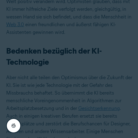
Welt positiv verändern wird. Optimisten glauben, dass mit
KI immer hilfreiche Ziele verfolgt werden, gleichgültig, in
wessen Hand sie sich befindet, und dass die Menschheit in
Web 3.0
einen freundlichen und äußerst fähigen KI-
Assistenten gewinnen wird.
Bedenken bezüglich der KI-
Technologie
Aber nicht alle teilen den Optimismus über die Zukunft der
KI. Sie ist wie jede Technologie mit der Gefahr des
Missbrauchs behaftet. So übernimmt die KI bereits
menschliche Voreingenommenheit in Algorithmen zur
Arbeitsplatzbesetzung und in der
Gesichtserkennung
.
Auch in einigen kreativen Berufen ersetzt sie bereits
Arbeitsplätze und zerstört die Berufschancen für Designer,
Autoren und andere Wissensarbeiter. Einige Menschen