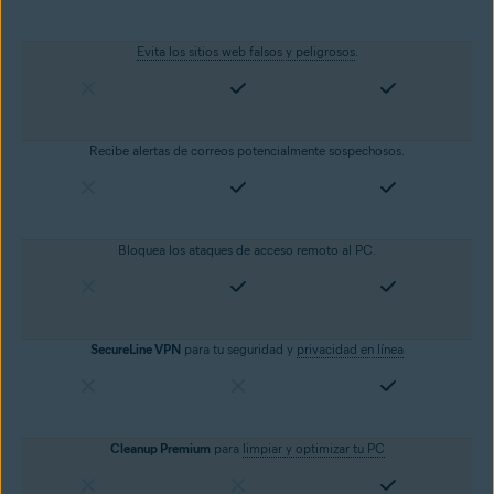
Evita los sitios web falsos y peligrosos
.
Recibe alertas de correos potencialmente sospechosos.
Bloquea los ataques de acceso remoto al PC.
SecureLine VPN
para tu seguridad y
privacidad en línea
Cleanup Premium
para
limpiar y optimizar tu PC