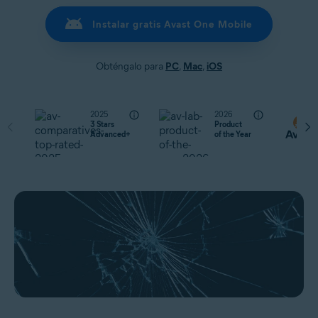
Instalar gratis Avast One Mobile
Obténgalo para
PC
,
Mac
,
iOS
2025
2026
3 Stars
Product
Advanced+
of the Year