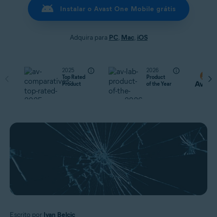
Instalar o Avast One Mobile grátis
Adquira para
PC
,
Mac
,
iOS
2025
2026
Top Rated
Product
Product
of the Year
Escrito por
Ivan Belcic