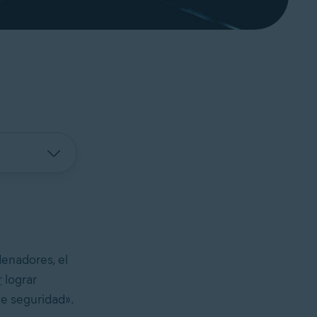
denadores, el
r
lograr
e seguridad».