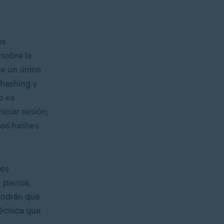
os
sobre la
de un único
 hashing y
o es
iciar sesión,
bos hashes
hes
 piensa,
endrán que
técnica que