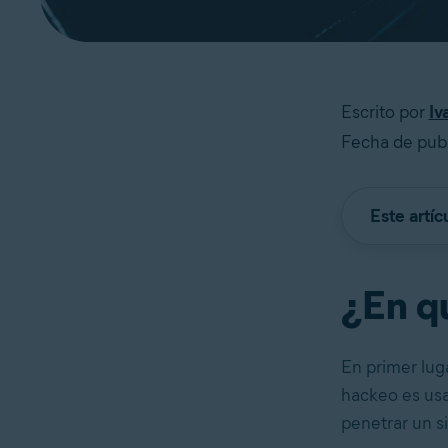
Escrito por
Iv
Fecha de publ
Este artíc
¿En q
En primer lug
hackeo es usa
penetrar un s