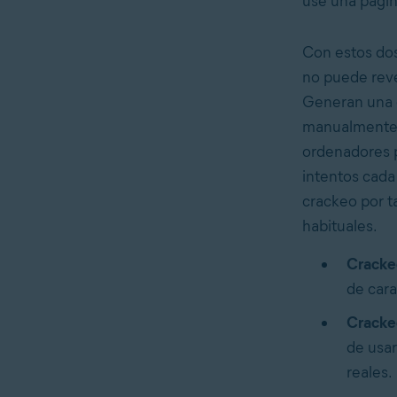
use una págin
Con estos dos
no puede rever
Generan una c
manualmente l
ordenadores p
intentos cada
crackeo por t
habituales.
Crackeo
de cara
Crackeo
de usar
reales.