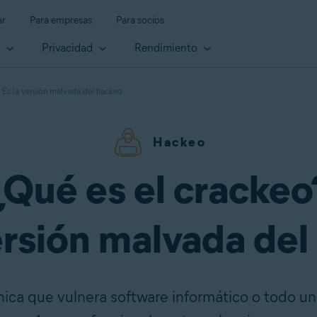
ar
Para empresas
Para socios
d
Privacidad
Rendimiento
 Es la versión malvada del hackeo
Hackeo
¿Qué es el crackeo
ersión malvada de
nica que vulnera software informático o todo u