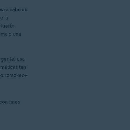
va a cabo un
e la
 fuerte
ama o una
 gente) usa
rmáticas tan
no «crackeo»
con fines