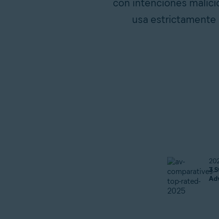
con intenciones malici
usa estrictamente 
20
3 S
Ad