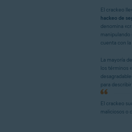
El crackeo lle
hackeo de seg
denomina «cra
manipulando s
cuenta con la
La mayoría de
los términos «
desagradables
para describir
El crackeo su
maliciosos o d