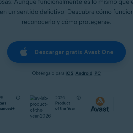
osas. Aunque funcionalmente es lo mismo que e
en un sentido delictivo. Descubra cómo funcio
reconocerlo y cómo protegerse.
Descargar gratis Avast One
Obténgalo para
iOS
,
Android
,
PC
25
2026
tars
Product
vanced+
of the Year