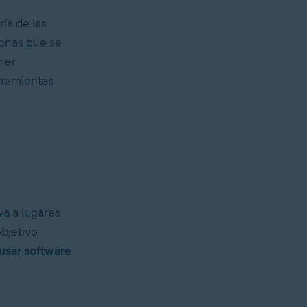
ía de las
sonas que se
ner
rramientas
va a lugares
objetivo
 usar software