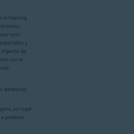
e el hashing
l proceso.
acer esto
especiales y
 ingente de
unto con el
 más
 aleatorias
pero, en lugar
 a palabras