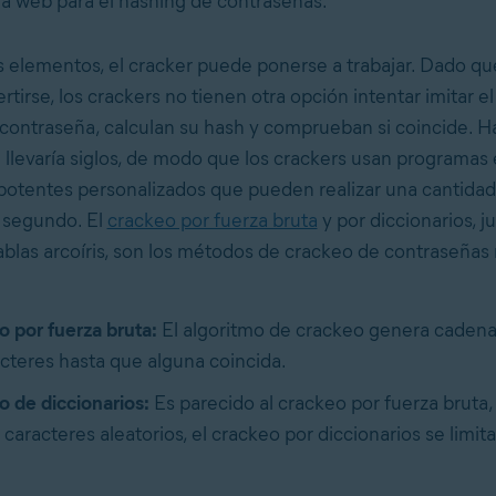
a web para el hashing de contraseñas.
 elementos, el cracker puede ponerse a trabajar. Dado qu
tirse, los crackers no tienen otra opción intentar imitar e
ontraseña, calculan su hash y comprueban si coincide. H
levaría siglos, de modo que los crackers usan programas 
otentes personalizados que pueden realizar una cantidad
 segundo. El
crackeo por fuerza bruta
y por diccionarios, j
ablas arcoíris, son los métodos de crackeo de contraseñas
 por fuerza bruta:
El algoritmo de crackeo genera cadenas
cteres hasta que alguna coincida.
 de diccionarios:
Es parecido al crackeo por fuerza bruta, 
 caracteres aleatorios, el crackeo por diccionarios se limita