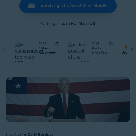
Instalar gratis Avast One Mobile
Obténgalo para
PC
,
Mac
,
iOS
2025
2026
3 Stars
Product
Advanced+
of the Year
Escrito por
Carly Burdova