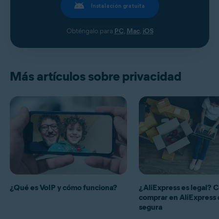
Instalación gratuita
Obténgalo para
PC
,
Mac
,
iOS
Más artículos sobre privacidad
¿Qué es VoIP y cómo funciona?
¿AliExpress es legal?
comprar en AliExpress
segura