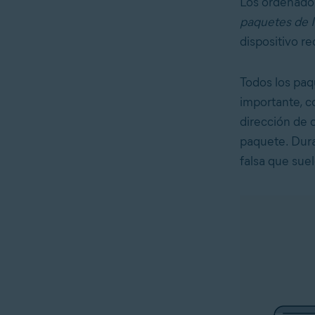
Los ordenador
paquetes de 
dispositivo re
Todos los paq
importante, c
dirección de 
paquete. Duran
falsa que sue