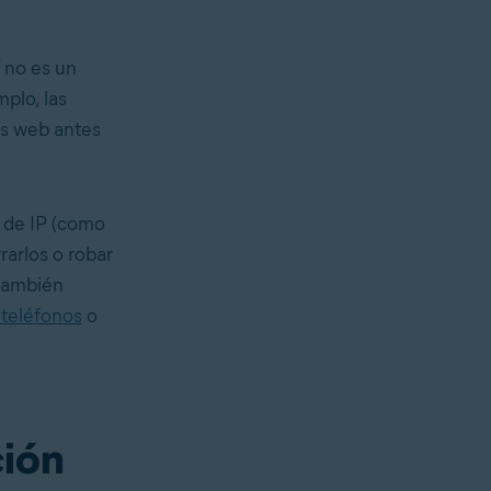
 no es un
mplo, las
ios web antes
n de IP (como
rarlos o robar
 también
 teléfonos
o
ción