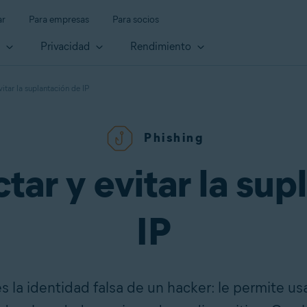
ar
Para empresas
Para socios
d
Privacidad
Rendimiento
tar la suplantación de IP
Phishing
ar y evitar la sup
IP
s la identidad falsa de un hacker: le permite usa