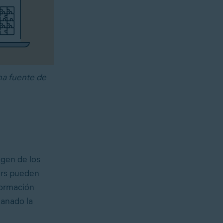
una fuente de
igen de los
ers pueden
formación
ganado la