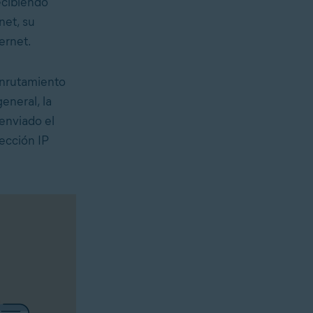
ecibiendo
net, su
ernet.
enrutamiento
eneral, la
 enviado el
rección IP