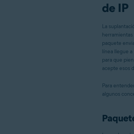
de IP
La suplantaci
herramientas 
paquete envia
línea llegue a
para que pien
acepte esos d
Para entender
algunos conce
Paquete