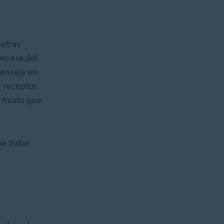
 otras
becera del
mensaje en
r receptor
de modo que
e tratar