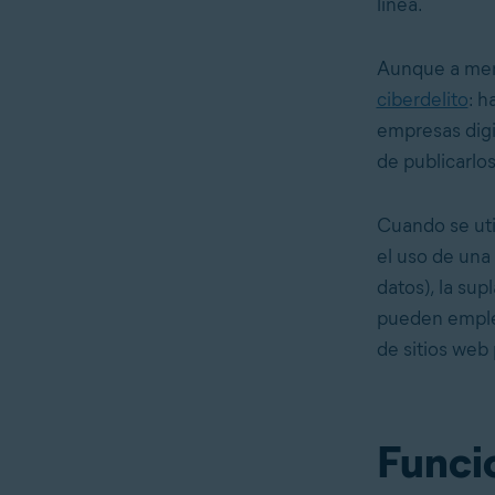
línea.
Aunque a menu
ciberdelito
: h
empresas digit
de publicarlos
Cuando se uti
el uso de una 
datos), la sup
pueden empl
de sitios web 
Funci