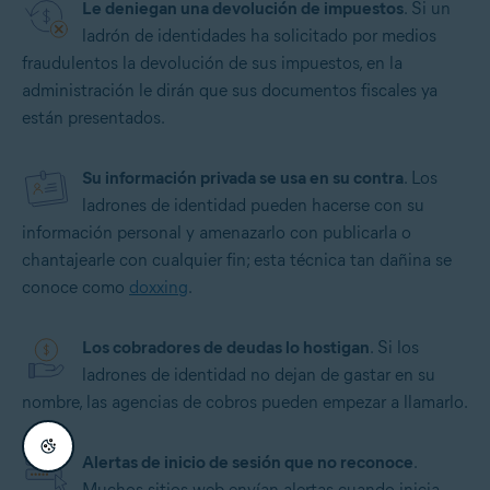
Le deniegan una devolución de impuestos
. Si un
ladrón de identidades ha solicitado por medios
fraudulentos la devolución de sus impuestos, en la
administración le dirán que sus documentos fiscales ya
están presentados.
Su información privada se usa en su contra
. Los
ladrones de identidad pueden hacerse con su
información personal y amenazarlo con publicarla o
chantajearle con cualquier fin; esta técnica tan dañina se
conoce como
doxxing
.
Los cobradores de deudas lo hostigan
. Si los
ladrones de identidad no dejan de gastar en su
nombre, las agencias de cobros pueden empezar a llamarlo.
Alertas de inicio de sesión que no reconoce
.
Muchos sitios web envían alertas cuando inicia