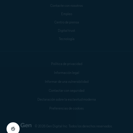
Contacte con nosotros
Empleo
Centro de prensa
Digital trust
Tecnología
Política de privacidad
Información legal
Informar de una vulnerabilidad
Contactar con seguridad
Declaración sobre la esclavitud moderna
Preferencias de cookies
© 2026 Gen Digital Inc. Todos los derechos reservados.