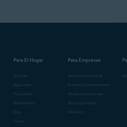
Para El Hogar
Para Empresas
Pa
Soporte
Soporte empresarial
Mo
Seguridad
Productos para empresa
Privacidad
Socios empresariales
Rendimiento
Blog empresarial
Blog
Afiliados
Forum