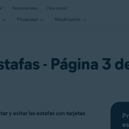
ar
Para empresas
Para socios
d
Privacidad
Rendimiento
stafas - Página 3 d
r y evitar las estafas con tarjetas
Pr
es