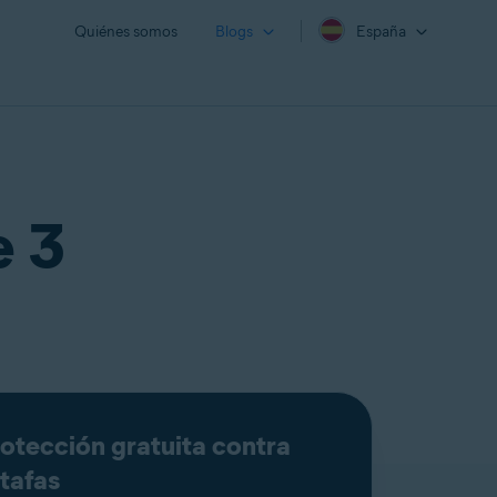
Quiénes somos
Blogs
España
e 3
otección gratuita contra
tafas