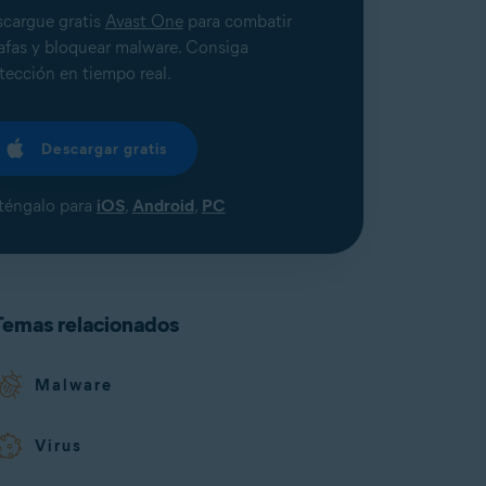
cargue gratis
Avast One
para combatir
afas y bloquear malware. Consiga
tección en tiempo real.
Descargar gratis
éngalo para
iOS
,
Android
,
PC
Temas relacionados
Malware
Virus