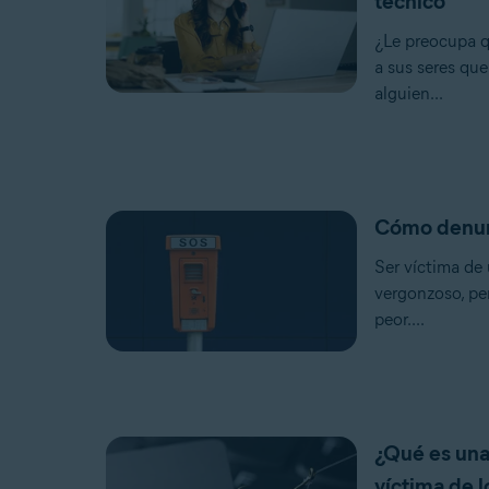
técnico
¿Le preocupa q
a sus seres qu
alguien...
Cómo denunci
Ser víctima de 
vergonzoso, per
peor....
¿Qué es una 
víctima de 