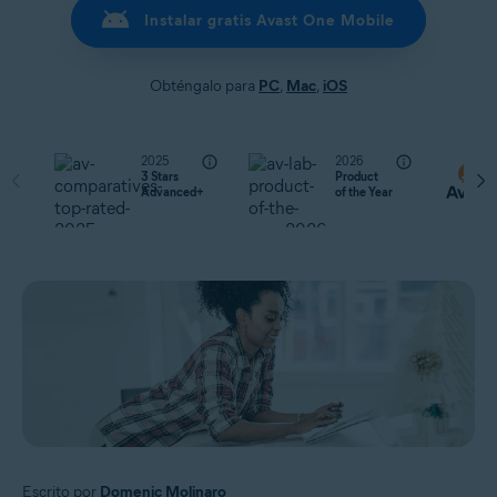
Instalar gratis Avast One Mobile
Obténgalo para
PC
,
Mac
,
iOS
2025
2026
3 Stars
Product
Advanced+
of the Year
Escrito por
Domenic Molinaro