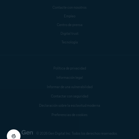
Contacte con nosotros
Empleo
Centro de prensa
Digital trust
Tecnología
Política de privacidad
Información legal
Informar de una vulnerabilidad
Contactar con seguridad
Declaración sobre la esclavitud moderna
Preferencias de cookies
© 2026 Gen Digital Inc. Todos los derechos reservados.