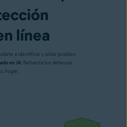
tección
en línea
rte a identificar y aislar posibles
sado en IA
. Refuerza tus defensas
tu hogar.