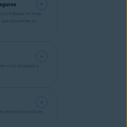
seguros
o o trabajas en línea.
a que secuestren tu
ien o los bloqueen y
eo electrónico está en