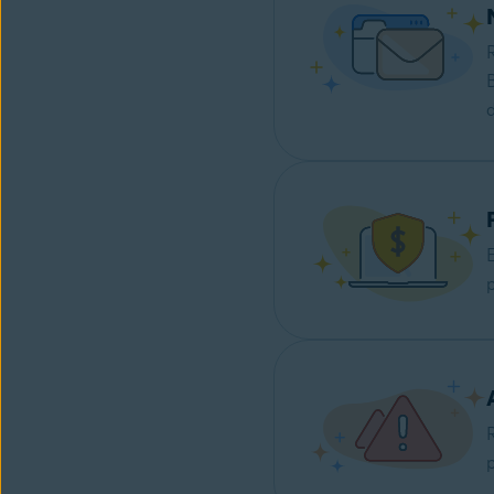
R
B
d
E
p
R
p