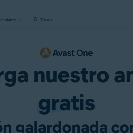
Millones de personas eligen Avast para obtener:
dimiento
Tienda
ga nuestro an
gratis
n galardonada con