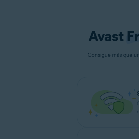
Avast
F
Consigue más que un s
C
m