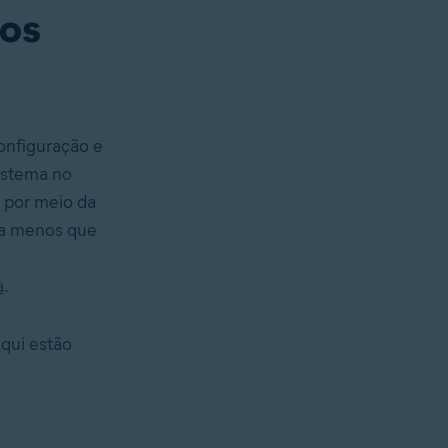
vos
onfiguração e
istema no
 por meio da
 a menos que
a
.
qui estão