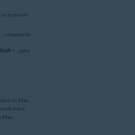
á os arquivos
+
.
novamente.
Shift
+
.
para
ultos no Mac.
ocê insira
u Mac,