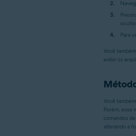
Navegu
Press
oculto
Para o
Você também p
exibir os arq
Método 
Você também p
Porém, esse m
comandos de 
alterando a f