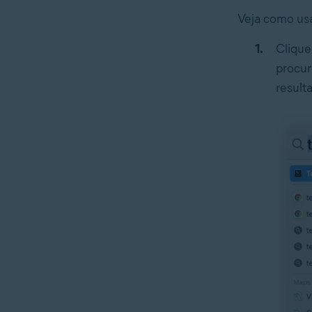
Veja como usar
Cliqu
procur
result