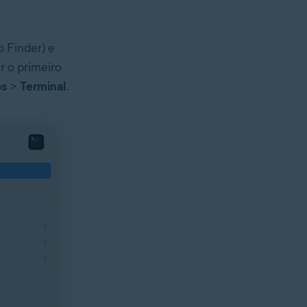
o Finder) e
r o primeiro
os
>
Terminal
.