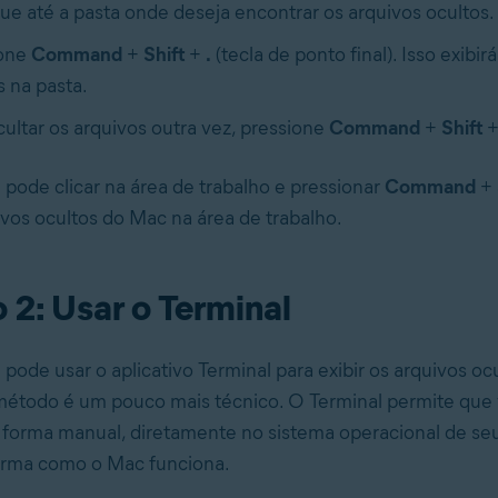
e até a pasta onde deseja encontrar os arquivos ocultos.
ione
Command
+
Shift
+
.
(tecla de ponto final). Isso exibir
s na pasta.
cultar os arquivos outra vez, pressione
Command
+
Shift
ode clicar na área de trabalho e pressionar
Command
+
uivos ocultos do Mac na área de trabalho.
2: Usar o Terminal
ode usar o aplicativo Terminal para exibir os arquivos oc
étodo é um pouco mais técnico. O Terminal permite que v
forma manual, diretamente no sistema operacional de se
orma como o Mac funciona.