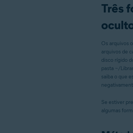
Três f
ocult
Os arquivos o
arquivos de 
disco rígido 
pasta ~/Libra
saiba o que e
negativament
Se estiver pr
algumas forma