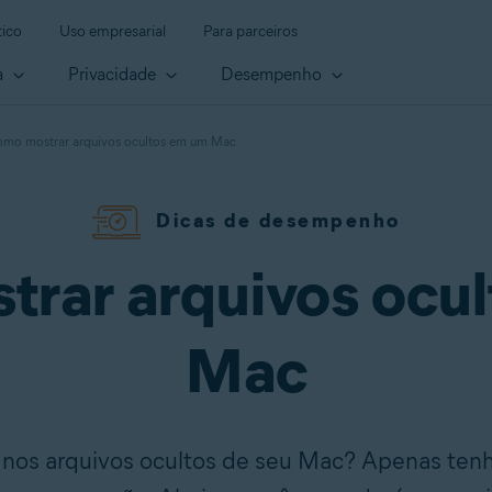
ico
Uso empresarial
Para parceiros
a
Privacidade
Desempenho
mo mostrar arquivos ocultos em um Mac
Dicas de desempenho
rar arquivos ocu
Mac
nos arquivos ocultos de seu Mac? Apenas tenh