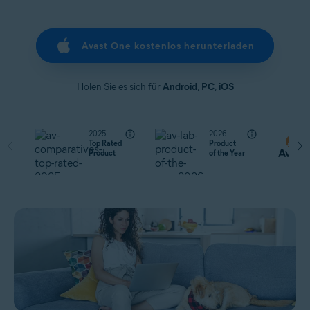
Avast One kostenlos herunterladen
Holen Sie es sich für
Android
,
PC
,
iOS
2025
2026
Top Rated
Product
Product
of the Year