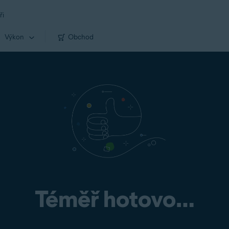
ři
Výkon
Obchod
Téměř hotovo…