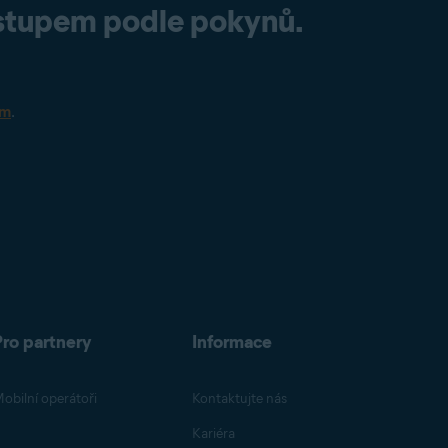
ostupem podle pokynů.
em
.
Pro partnery
Informace
obilní operátoři
Kontaktujte nás
Kariéra