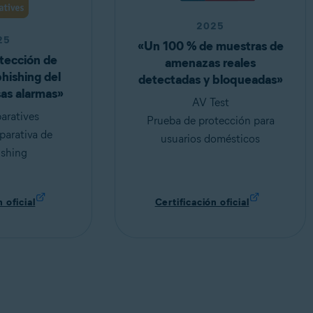
2025
25
«Un 100 % de muestras de
tección de
amenazas reales
hishing del
detectadas y bloqueadas»
sas alarmas»
AV Test
ratives
Prueba de protección para
arativa de
usuarios domésticos
ishing
 oficial
Certificación oficial