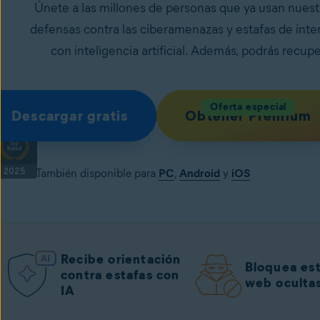
Únete a las millones de personas que ya usan nues
defensas contra las ciberamenazas y estafas de inte
con inteligencia artificial. Además, podrás recupe
Oferta especial
Descargar gratis
Obtener Premium
También disponible para
PC
,
Android
y
iOS
Recibe orientación
Bloquea es
contra estafas con
web oculta
IA