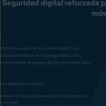
Seguridad digital reforzada 
móv
ntirte más a salvo en tu mundo digital? Usa
cudos automáticos de ciberseguridad contra
s,
ransomware
,
amenazas de día cero
y otros tipos
.
ómo podemos ayudarte:
ientación contra estafas basada en IA rápidamente con
te de Avast.