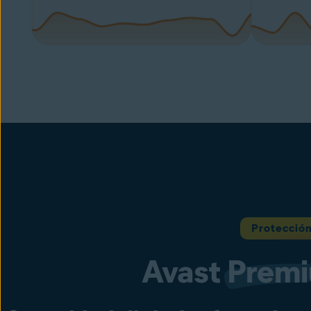
Protecció
Avast
Prem