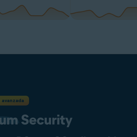
n avanzada
ium
Security