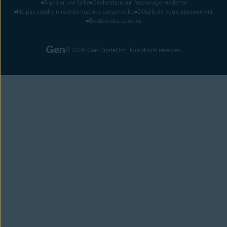
Signaler une faille
Déclaration sur l’esclavage moderne
Ne pas vendre mes informations personnelles
Détails de votre abonnement
Gestion des cookies
© 2026 Gen Digital Inc. Tous droits réservés.