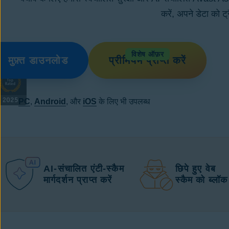
करें, अपने डेटा को ट
विशेष ऑफ़र
मुफ़्त डाउनलोड
प्रीमियम प्राप्त करें
PC
,
Android
, और
iOS
के लिए भी उपलब्ध
AI-संचालित एंटी-स्कैम
छिपे हुए वेब
मार्गदर्शन प्राप्त करें
स्कैम को ब्लॉक 