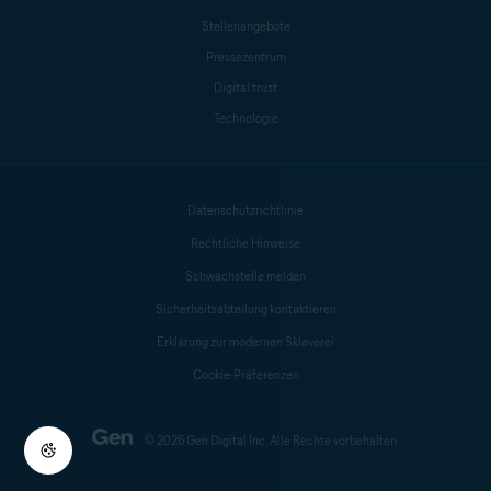
Stellenangebote
Pressezentrum
Digital trust
Technologie
Datenschutzrichtlinie
Rechtliche Hinweise
Schwachstelle melden
Sicherheitsabteilung kontaktieren
Erklärung zur modernen Sklaverei
Cookie-Präferenzen
© 2026 Gen Digital Inc. Alle Rechte vorbehalten.