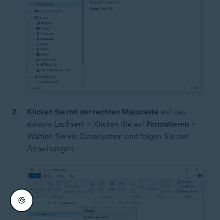
Klicken Sie mit der rechten Maustaste
auf das
externe Laufwerk > Klicken Sie auf
Formatieren
>
Wählen Sie ein Dateisystem und folgen Sie den
Anweisungen.