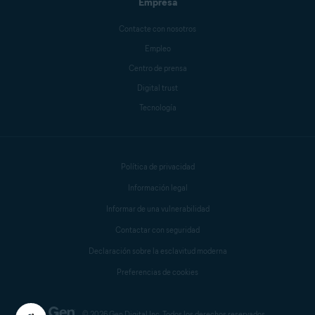
Empresa
Contacte con nosotros
Empleo
Centro de prensa
Digital trust
Tecnología
Política de privacidad
Información legal
Informar de una vulnerabilidad
Contactar con seguridad
Declaración sobre la esclavitud moderna
Preferencias de cookies
© 2026 Gen Digital Inc. Todos los derechos reservados.