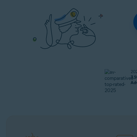
20
3 S
Ad