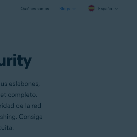
Quiénes somos
Blogs
España
urity
sus eslabones,
rnet completo.
ridad de la red
ishing. Consiga
uita.