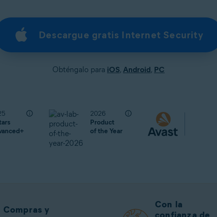
Descargue gratis Internet Security
Obténgalo para
iOS
,
Android
,
PC
25
2026
tars
Product
vanced+
of the Year
Con la
Compras y
confianza de