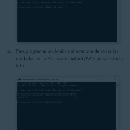
Para programar un Análisis al arranque de todas las
unidades en su PC, escriba
sched /A:*
y pulse la tecla
Intro.