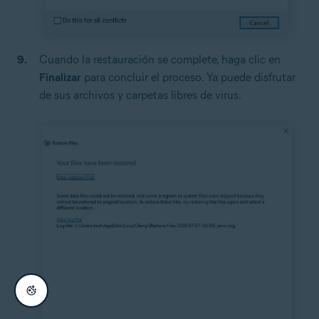
Cuando la restauración se complete, haga clic en
Finalizar
para concluir el proceso. Ya puede disfrutar
de sus archivos y carpetas libres de virus.