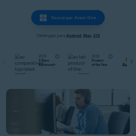
Descargar Avast One
Obténgalo para
Android
,
Mac
,
iOS
2025
2026
3 Stars
Product
Advanced+
of the Year