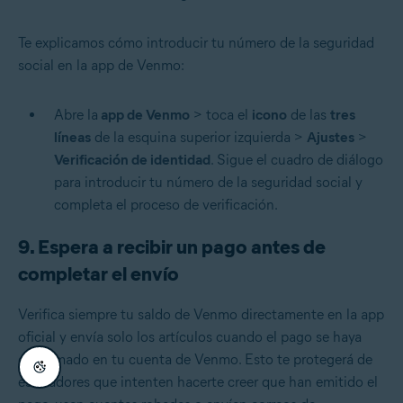
Te explicamos cómo introducir tu número de la seguridad
social en la app de Venmo:
Abre la
app de Venmo
> toca el
icono
de las
tres
líneas
de la esquina superior izquierda >
Ajustes
>
Verificación de identidad
. Sigue el cuadro de diálogo
para introducir tu número de la seguridad social y
completa el proceso de verificación.
9. Espera a recibir un pago antes de
completar el envío
Verifica siempre tu saldo de Venmo directamente en la app
oficial y envía solo los artículos cuando el pago se haya
confirmado en tu cuenta de Venmo. Esto te protegerá de
estafadores que intenten hacerte creer que han emitido el