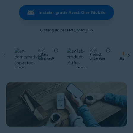
Instalar gratis Avast One Mobile
Obténgalo para
PC
,
Mac
,
iOS
2025
2026
3 Stars
Product
Advanced+
of the Year