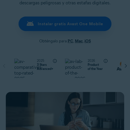
descargas peligrosas y otras estafas digitales.
Instalar gratis Avast One Mobile
Obténgalo para
PC
,
Mac
,
iOS
2025
2026
3 Stars
Product
Advanced+
of the Year