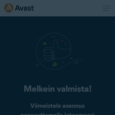
Melkein valmista!
Viimeistele asennus
napsauttamalla lataamaasi