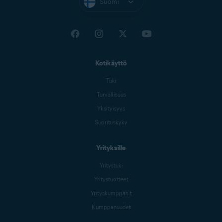
Suomi
Kotikäyttö
Tuki
Turvallisuus
Yksityisyys
Suorituskyky
Yrityksille
Yritystuki
Yritystuotteet
Yrityskumppanit
Kumppanuudet