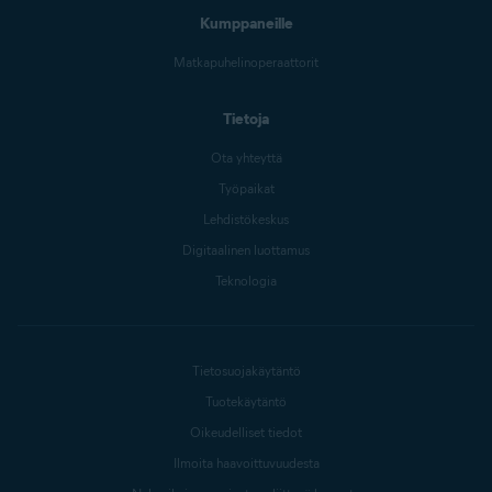
Kumppaneille
Matkapuhelinoperaattorit
Tietoja
Ota yhteyttä
Työpaikat
Lehdistökeskus
Digitaalinen luottamus
Teknologia
Tietosuojakäytäntö
Tuotekäytäntö
Oikeudelliset tiedot
Ilmoita haavoittuvuudesta