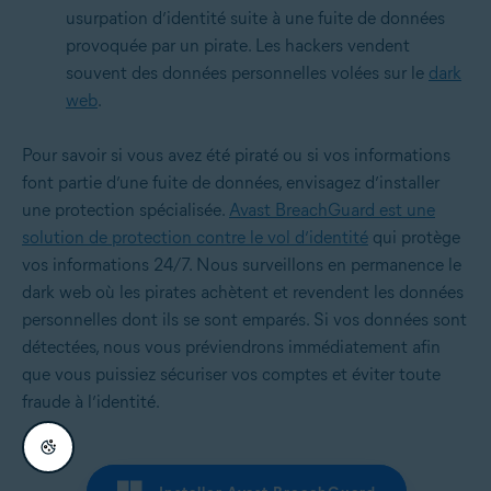
usurpation d’identité suite à une fuite de données
provoquée par un pirate. Les hackers vendent
souvent des données personnelles volées sur le
dark
web
.
Pour savoir si vous avez été piraté ou si vos informations
font partie d’une fuite de données, envisagez d’installer
une protection spécialisée.
Avast BreachGuard est une
solution de protection contre le vol d’identité
qui protège
vos informations 24/7. Nous surveillons en permanence le
dark web où les pirates achètent et revendent les données
personnelles dont ils se sont emparés. Si vos données sont
détectées, nous vous préviendrons immédiatement afin
que vous puissiez sécuriser vos comptes et éviter toute
fraude à l’identité.