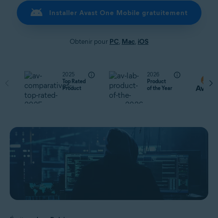
Installer Avast One Mobile gratuitement
Obtenir pour
PC
,
Mac
,
iOS
2025
2026
Top Rated
Product
Product
of the Year