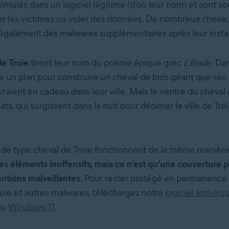
simulés dans un logiciel légitime (d’où leur nom) et sont 
r les victimes ou voler des données. De nombreux chevau
également des malwares supplémentaires après leur instal
e Troie
tirent leur nom du poème épique grec
L’Iliade
. Dan
e un plan pour construire un cheval de bois géant que ses
vraient en cadeau dans leur ville. Mais le ventre du cheva
ats, qui surgissent dans la nuit pour décimer la ville de Tro
de type cheval de Troie fonctionnent de la même manière
es éléments inoffensifs, mais ce n’est qu’une couverture p
entions malveillantes
. Pour rester protégé en permanence 
oie et autres malwares, téléchargez notre
logiciel antiviru
ou
Windows 11
.