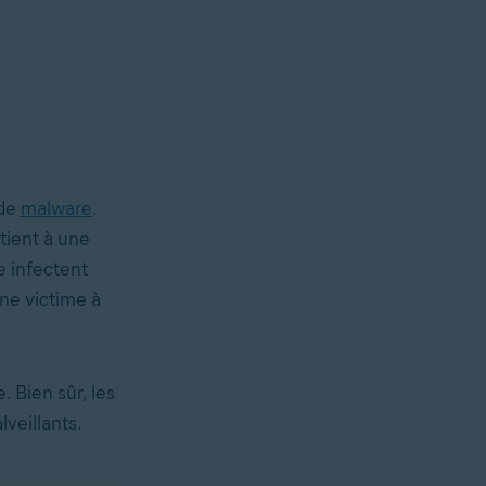
 de
malware
.
 tient à une
e infectent
une victime à
 Bien sûr, les
veillants.