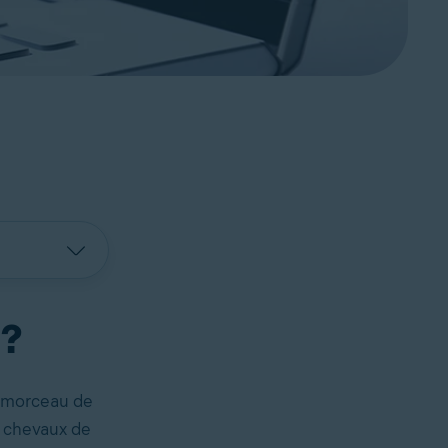
 ?
n morceau de
s chevaux de