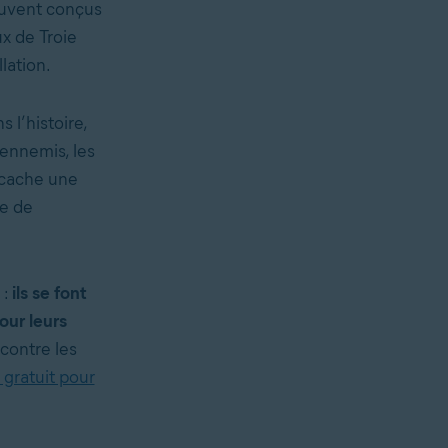
souvent conçus
x de Troie
lation.
s l’histoire,
 ennemis, les
l cache une
ie de
 :
ils se font
our leurs
contre les
s gratuit pour