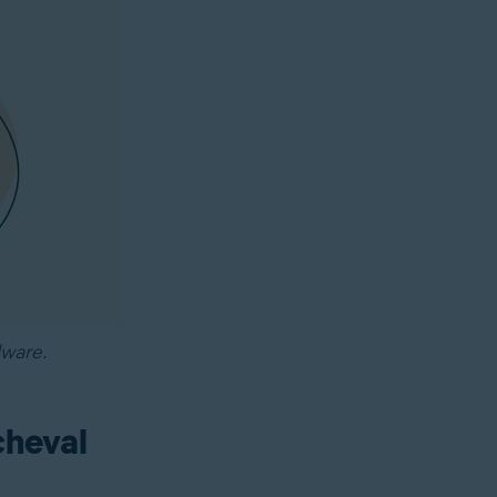
lware.
cheval