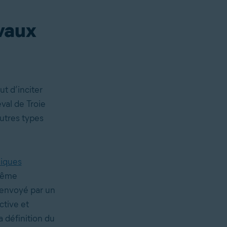
vaux
ut d’inciter
eval de Troie
utres types
iques
-même
x envoyé par un
ctive et
 définition du