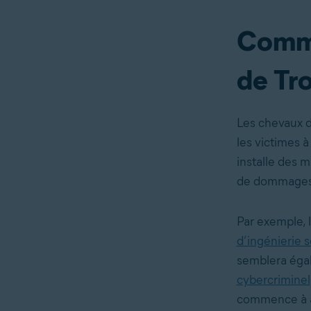
Comme
de Tro
Les chevaux de
les victimes à 
installe des m
de dommages
Par exemple, 
d’ingénierie s
semblera égale
cybercriminel
commence à at