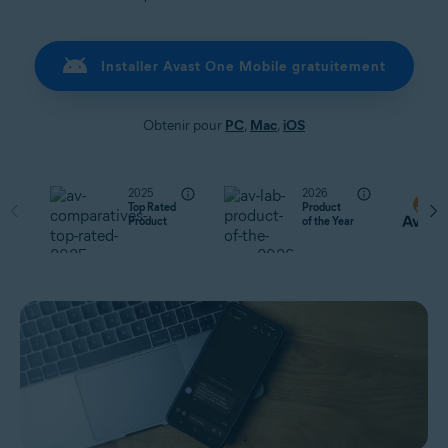
Installer Avast One Mobile gratuitement
Obtenir pour
PC
,
Mac
,
iOS
2025
2026
Top Rated
Product
Product
of the Year