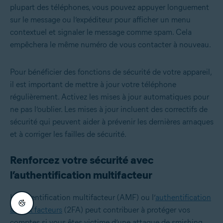
plupart des téléphones, vous pouvez appuyer longuement
sur le message ou l’expéditeur pour afficher un menu
contextuel et signaler le message comme spam. Cela
empêchera le même numéro de vous contacter à nouveau.
Pour bénéficier des fonctions de sécurité de votre appareil,
il est important de mettre à jour votre téléphone
régulièrement. Activez les mises à jour automatiques pour
ne pas l’oublier. Les mises à jour incluent des correctifs de
sécurité qui peuvent aider à prévenir les dernières arnaques
et à corriger les failles de sécurité.
Renforcez votre sécurité avec
l’authentification multifacteur
L’authentification multifacteur (AMF) ou l’
authentification
à deux facteurs
(2FA) peut contribuer à protéger vos
comptes si vous êtes victime d’une attaque de smishing.