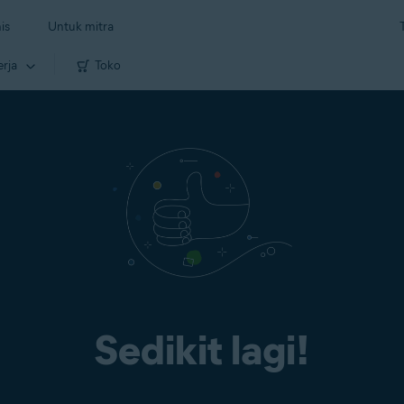
is
Untuk mitra
erja
Toko
Sedikit lagi!