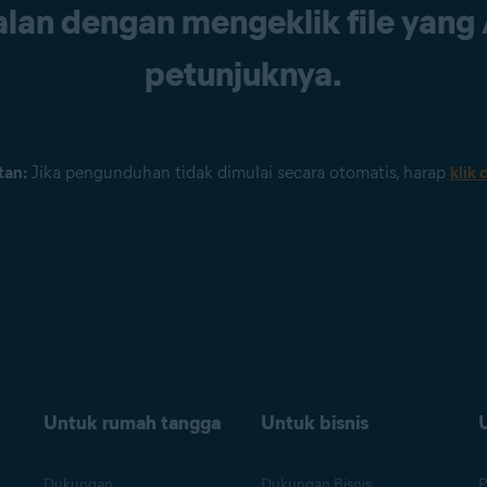
lan dengan mengeklik file yang
petunjuknya.
tan:
Jika pengunduhan tidak dimulai secara otomatis, harap
klik d
Untuk rumah tangga
Untuk bisnis
Dukungan
Dukungan Bisnis
P