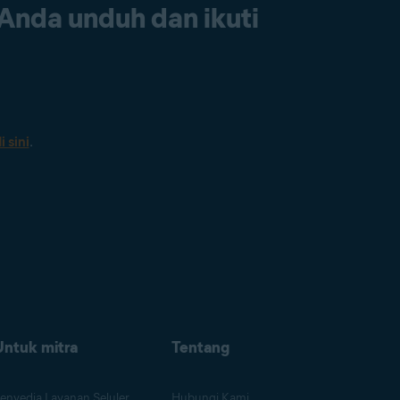
 Anda unduh dan ikuti
i sini
.
Untuk mitra
Tentang
enyedia Layanan Seluler
Hubungi Kami