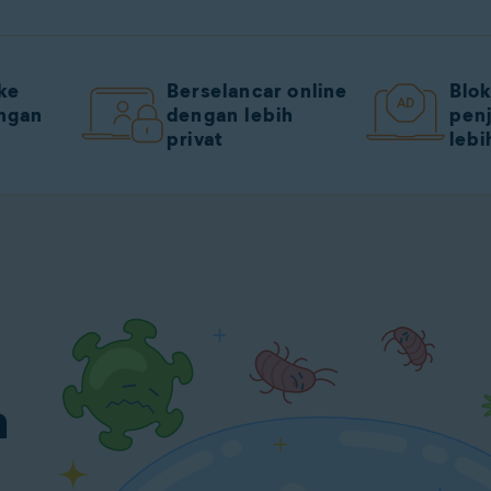
ke
Berselancar online
Blok
engan
dengan lebih
penj
privat
lebi
 lebih privat dan aman sekarang
Unduh gratis
n