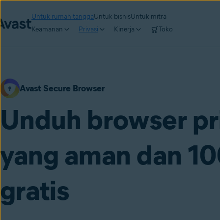
Untuk rumah tangga
Untuk bisnis
Untuk mitra
Keamanan
Privasi
Kinerja
Toko
Avast Secure Browser
Unduh browser pr
yang aman dan 1
gratis