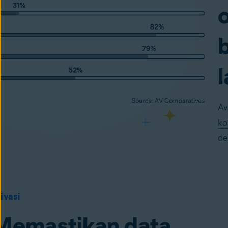
Av
ko
d
ivasi
Memastikan data