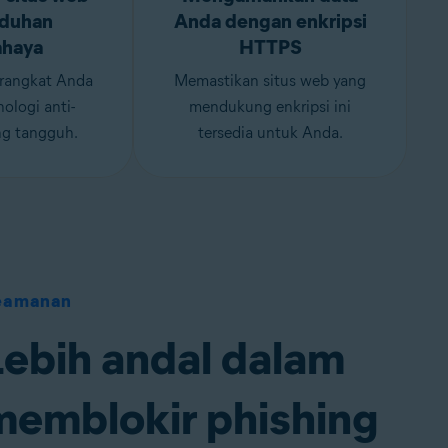
nduhan
Anda dengan enkripsi
ahaya
HTTPS
rangkat Anda
Memastikan situs web yang
nologi anti-
mendukung
enkripsi
ini
g tangguh.
tersedia untuk Anda.
eamanan
Lebih andal dalam
memblokir phishing