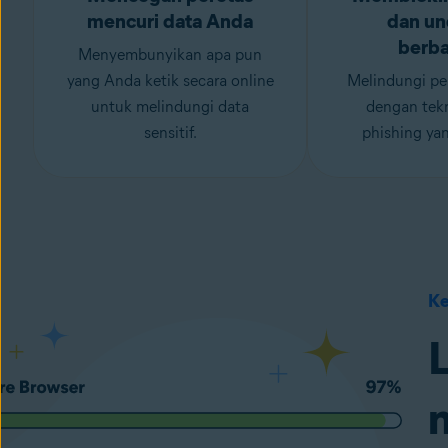
mencuri data Anda
dan u
berb
Menyembunyikan
apa pun
yang Anda ketik secara online
Melindungi pe
untuk melindungi data
dengan
tek
sensitif.
phishing
yan
K