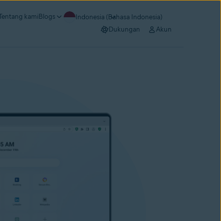
Tentang kami
Blogs
Indonesia (Bahasa Indonesia)
Dukungan
Akun