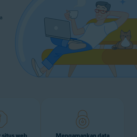
a
 situs web
Mengamankan data