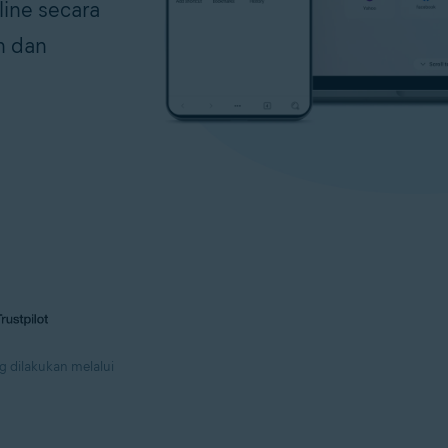
line secara
n dan
g dilakukan melalui