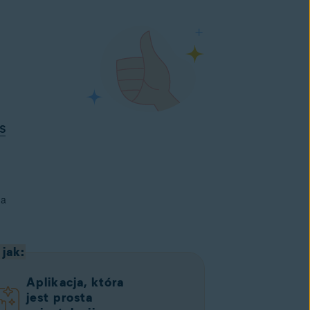
S
na
jak:
Aplikacja, która
jest prosta