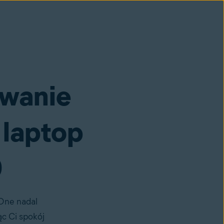
owanie
 laptop
0
 One nadal
c Ci spokój