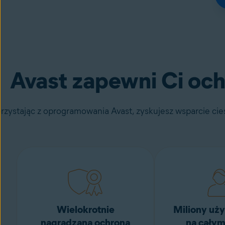
Avast zapewni Ci och
rzystając z oprogramowania Avast, zyskujesz wsparcie c
Wielokrotnie
Miliony uż
nagradzana ochrona
na całym