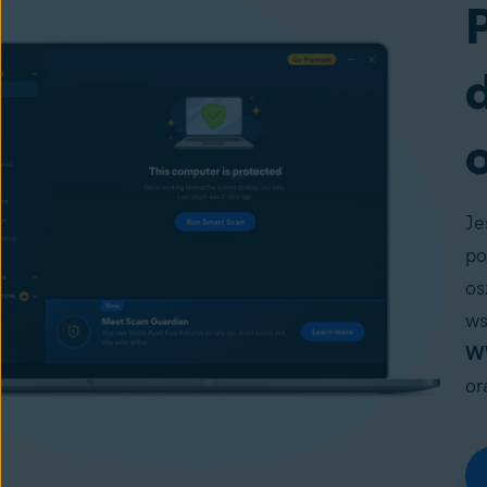
d
o
Je
po
os
ws
W
or