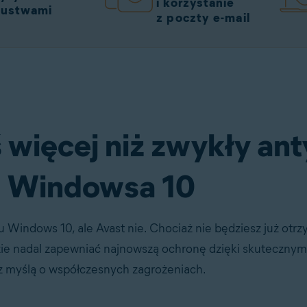
i korzystanie
zustwami
z poczty e-mail
 antywirusa na Windowsa 10
Pobierz za darmo
 więcej niż zwykły ant
Windowsa 10
 Windows 10, ale Avast nie. Chociaż nie będziesz już otrz
dzie nadal zapewniać najnowszą ochronę dzięki skuteczn
z myślą o współczesnych zagrożeniach.