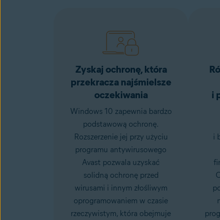
Zyskaj ochronę, która
Ró
przekracza najśmielsze
oczekiwania
i 
Windows 10 zapewnia bardzo
podstawową ochronę.
Rozszerzenie jej przy użyciu
i
programu antywirusowego
Avast pozwala uzyskać
f
solidną ochronę przed
O
wirusami i innym złośliwym
po
oprogramowaniem w czasie
rzeczywistym, która obejmuje
prog