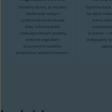
Jesteśmy dumni, że możemy
Ogromna baza
zaoferować naszym
na całym świec
użytkownikom światowej
mamy najwi
klasy ochronę przed
wykrywania
cyberzagrożeniami popartą
w branży — b
wieloma nagrodami
wyłapujemy ws
przyznanymi naszemu
zagroż
programowi antywirusowemu.