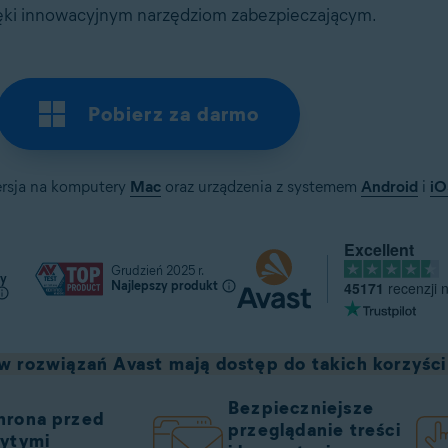
ęki innowacyjnym narzędziom zabezpieczającym.
Pobierz za darmo
ersja na komputery
Mac
oraz urządzenia z systemem
Android
i
iO
Excellent
Grudzień 2025 r.
ny
45171
recenzji 
Najlepszy produkt
 rozwiązań Avast mają dostęp do takich korzyści 
Bezpieczniejsze
hrona przed
przeglądanie treści
rytymi