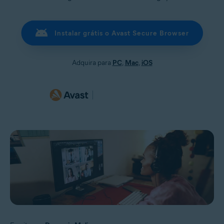
Instalar grátis o Avast Secure Browser
Adquira para
PC
,
Mac
,
iOS