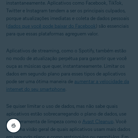
instantaneamente. Aplicativos como Facebook, TikTok,
Twitter e Instagram tendem a ser os principais culpados,
porque atualizações imediatas e coleta de dados pessoais
(
dados que você pode baixar do Facebook
) são essenciais
para que essas plataformas agreguem valor.
Aplicativos de streaming, como o Spotify, também estão
no modo de atualização perpétua para garantir que você
ouça as músicas que quer, instantaneamente. Limitar os
dados em segundo plano para esses tipos de aplicativos
pode ser uma ótima maneira de
aumentar a velocidade da
internet do seu smartphone
.
Se quiser limitar o uso de dados, mas não sabe quais
aplicativos estão sobrecarregando o plano de dados, use
uma ferramenta de limpeza como o
Avast Cleanup
. Você
terá uma visão geral de quais aplicativos usam mais dados
em segundo plano e como restringi-los ou permiti-los. Em