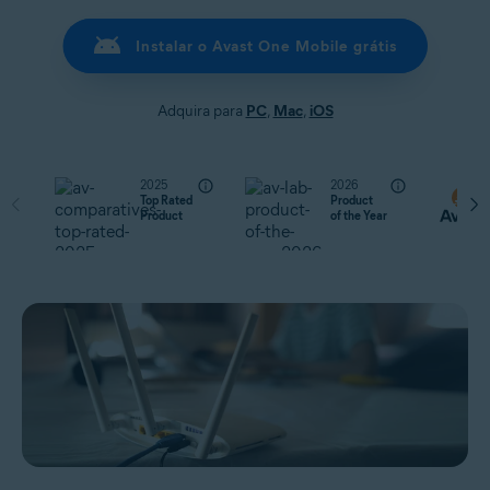
Instalar o Avast One Mobile grátis
Adquira para
PC
,
Mac
,
iOS
2025
2026
Top Rated
Product
Product
of the Year