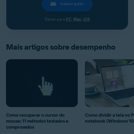
Instalar grátis
Baixar para
PC
,
Mac
,
iOS
Mais artigos sobre desempenho
Como recuperar o cursor do
Como dividir a tela no 
mouse: 11 métodos testados e
notebook (Windows 10 
comprovados