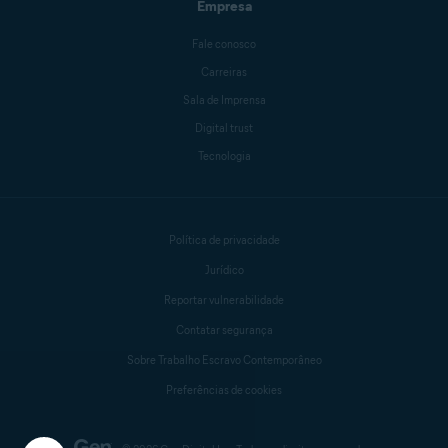
Empresa
Fale conosco
Carreiras
Sala de Imprensa
Digital trust
Tecnologia
Política de privacidade
Jurídico
Reportar vulnerabilidade
Contatar segurança
Sobre Trabalho Escravo Contemporâneo
Preferências de cookies