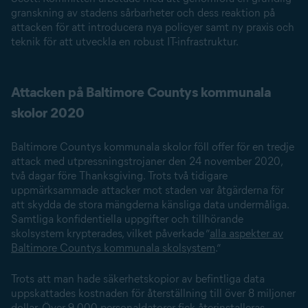
granskning av stadens sårbarheter och dess reaktion på
attacken för att introducera nya policyer samt ny praxis och
teknik för att utveckla en robust IT-infrastruktur.
Attacken på Baltimore Countys kommunala
skolor 2020
Baltimore Countys kommunala skolor föll offer för en tredje
attack med utpressnings­trojaner den 24 november 2020,
två dagar före Thanksgiving. Trots två tidigare
uppmärksammade attacker mot staden var åtgärderna för
att skydda de stora mängderna känsliga data undermåliga.
Samtliga konfidentiella uppgifter och tillhörande
skolsystem krypterades, vilket påverkade ”
alla aspekter av
Baltimore Countys kommunala skolsystem
.”
Trots att man hade säkerhetskopior av befintliga data
uppskattades kostnaden för återställning till över 8 miljoner
dollar. Över 9 000 personaldatorer fick återinstalleras