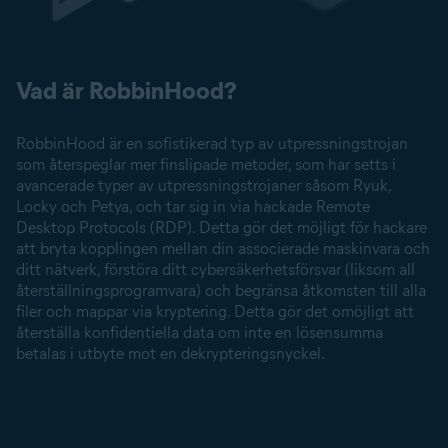
Vad är RobbinHood?
RobbinHood är en sofistikerad typ av utpressningstrojan
som återspeglar mer finslipade metoder, som har setts i
avancerade typer av utpressnings­trojaner såsom Ryuk,
Locky
och
Petya
, och tar sig in via hackade Remote
Desktop Protocols (RDP). Detta gör det möjligt för hackare
att bryta kopplingen mellan din associerade maskinvara och
ditt nätverk, förstöra ditt cybersäkerhetsförsvar (liksom all
återställningsprogramvara) och begränsa åtkomsten till alla
filer och mappar via
kryptering
. Detta gör det omöjligt att
återställa konfidentiella data om inte en lösensumma
betalas i utbyte mot en dekrypteringsnyckel.