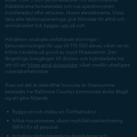
(hårddiskarna formaterades och nya operativsystem
installerades) efter attacken, liksom elevdatorerna. Vissa
data eller lektionsplaneringar gick förlorade för alltid och
skolnätverket fick byggas upp på nytt.
Händelsen orsakade omfattande störningar i
fjärrundervisningen för upp till 115 000 elever, vilket var en
kritisk händelse på grund av covid-19-pandemin. Den
långsiktiga övergången till distans- och hybridarbete har
lett till ett
högre antal slutpunkter
, vilket medför ytterligare
cybersäkerhetsrisker.
Även om det är obekräftat huruvida en lösensumma
betalades har Baltimore Countys kommunala skolor åtagit
sig att göra följande:
Bygga om och stärka sin IT-infrastruktur
Införa nya processer, såsom multifaktorautentisering
(MFA) för all personal
Installera nästa generations brandväggar och