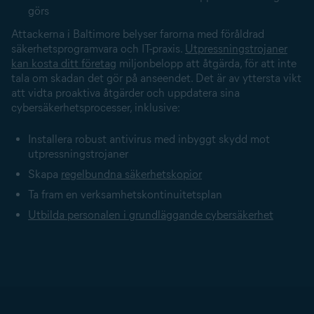
görs
Attackerna i Baltimore belyser farorna med föråldrad
säkerhetsprogramvara och IT-praxis.
Utpressnings­trojaner
kan kosta ditt företag
miljonbelopp att åtgärda, för att inte
tala om skadan det gör på anseendet. Det är av yttersta vikt
att vidta proaktiva åtgärder och uppdatera sina
cybersäkerhetsprocesser, inklusive:
Installera robust antivirus med inbyggt skydd mot
utpressnings­trojaner
Skapa
regelbundna säkerhetskopior
Ta fram en
verksamhetskontinuitetsplan
Utbilda personalen i grundläggande cybersäkerhet