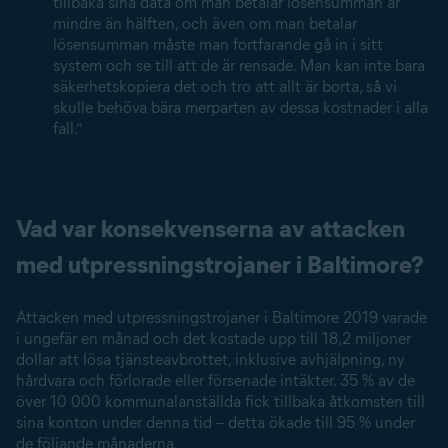
tillbaka sina data om man betalar lösensumman är
mindre än hälften, och även om man betalar
lösensumman måste man fortfarande gå in i sitt
system och se till att de är rensade. Man kan inte bara
säkerhetskopiera det och tro att allt är borta, så vi
skulle behöva bära merparten av dessa kostnader i alla
fall.”
Vad var konsekvenserna av attacken
med utpressnings­trojaner i Baltimore?
Attacken med utpressnings­trojaner i Baltimore 2019 varade
i ungefär en månad och det kostade upp till 18,2 miljoner
dollar att lösa tjänsteavbrottet, inklusive avhjälpning, ny
hårdvara och förlorade eller försenade intäkter. 35 % av de
över 10 000 kommunalanställda fick tillbaka åtkomsten till
sina konton under denna tid – detta ökade till 95 % under
de följande månaderna.