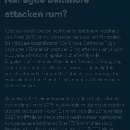
attacken rum?
Attacken med utpressnings­trojaner
i Baltimore inträffade
den 7 maj 2019, en tid som redan var turbulent för staden.
Den tidigare borgmästaren i Baltimore, Catherine Pugh,
hade precis lämnat sin post den 2 maj efter en skandal som
involverade brottsanklagelser och efterföljande
fängelsestraff – hennes efterträdare, Bernard C. Young, tog
över rodret den 9 maj. Hackare angrep stadens digitala
infrastruktur vid en tidpunkt då stadens prioriteringar för
cybersäkerhet hade hamnat i skymundan. Attacken varade i
över två veckor.
Händelsen 2019 var andra gången staden
utsattes för ett
dataintrång
. I mars 2018 inaktiverade en utpressningstrojan
stadens nödsystem i över 12 timmar, och den 25 november
2020 inträffade en tredje attack med utpressnings­trojaner
som påverkade Baltimores över 170 kommunala skolor,
flertalet utbildningssystem och upp till 115 000 elever.