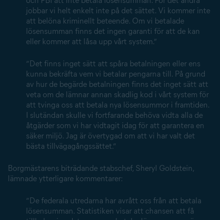
och FBI att inte betala lösensumman. För det andra
jobbar vi helt enkelt inte på det sättet. Vi kommer inte
att belöna kriminellt beteende. Om vi betalade
lösensumman finns det ingen garanti för att de kan
eller kommer att låsa upp vårt system.”
”Det finns inget sätt att spåra betalningen eller ens
kunna bekräfta vem vi betalar pengarna till. På grund
av hur de begärde betalningen finns det inget sätt att
veta om de lämnar annan skadlig kod i vårt system för
att tvinga oss att betala nya lösensummor i framtiden.
I slutändan skulle vi fortfarande behöva vidta alla de
åtgärder som vi har vidtagit idag för att garantera en
säker miljö. Jag är övertygad om att vi har valt det
bästa tillvägagångssättet.”
Borgmästarens biträdande stabschef, Sheryl Goldstein,
lämnade ytterligare kommentarer:
”De federala utredarna har avrått oss från att betala
lösensumman. Statistiken visar att chansen att få