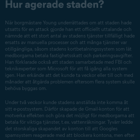
Hur agerade staden?
När borgmästare Young underrättades om att staden hade
utsatts för en attack gjorde han ett officiellt uttalande och
nämnde att ett stort antal av stadens tjänster tillfälligt hade
ersatts av manuella processer och att många tjänster var
otillgängliga, såsom stadens kortbetalningssystem som lät
medborgarna betala fastighetsskatt och parkeringsavgifter.
Han förklarade också att staden samarbetade med FBI och
teknikexperter som Microsoft för att få igång alla system
igen. Han erkände att det kunde ta veckor eller till och med
månader att åtgärda problemen eftersom flera system skulle
behöva byggas om.
Under två veckor kunde stadens anställda inte komma åt
sitt e-postsystem. Därför skapade de Gmail-konton för att
motverka effekten och göra det möjligt för medborgarna att
betala för viktiga tjänster, t.ex. vattenräkningar. Tyvärr ledde
det storskaliga skapandet av konton till att Googles
spamsystem reagerade med att blockera kontona, men efter