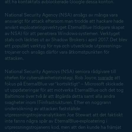
att ha kontaktats avblockerade Google dessa konton.
National Security Agency (NSA) ansågs av många vara
ansvarigt för attack eftersom man trodde att hackare hade
använt exploateringsverktyget EternalBlue (tidigare skapat
av NSA) för att penetrera Windows-systemen. Verktyget
stals och läcktes ut av Shadow Brokers i april 2017. Det blev
ett populärt verktyg för nya och utvecklade utpressnings­
trojaner och ansågs därför vara åtkomstpunkten för
attacken.
National Security Agencys (NSA) seniora rådgivare till
chefen för cybersäkerhetsstrategi, Rob Joyce,
svarade
att
fokus på EternalBlue var ”kortsiktigt” – Microsoft skickade
ut uppdateringar för att motverka EternalBlue och det tog
Baltimore över två år att åtgärda detta samt alla andra
svagheter inom IT-infrastrukturen. Efter en noggrann
undersökning av attacken fastställde
utpressningstrojananalytikern Joe Stewart att det faktiskt
inte fanns några spår av EternalBlue-exploatering i
utpressningstrojanens kod, men att den kunde ha främjat