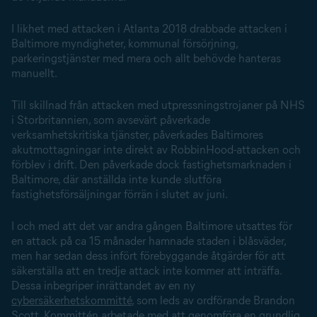
I likhet med attacken i Atlanta 2018 drabbade attacken i
Baltimore myndigheter, kommunal försörjning,
parkeringstjänster med mera och allt behövde hanteras
manuellt.
Till skillnad från attacken med utpressnings­trojaner på NHS
i Storbritannien, som avsevärt påverkade
verksamhetskritiska tjänster, påverkades Baltimores
akutmottagningar inte direkt av RobbinHood-attacken och
förblev i drift. Den påverkade dock fastighetsmarknaden i
Baltimore, där anställda inte kunde slutföra
fastighetsförsäljningar förrän i slutet av juni.
I och med att det var andra gången Baltimore utsattes för
en attack på ca 15 månader hamnade staden i blåsväder,
men har sedan dess infört förebyggande åtgärder för att
säkerställa att en tredje attack inte kommer att inträffa.
Dessa inbegriper inrättandet av en ny
cybersäkerhetskommitté
, som leds av ordförande Brandon
Scott. Kommittén arbetade med att genomföra en grundlig