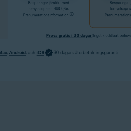
Besparingar jämfört med
Besparingar
förnyelsepriset 469 kr/år.
förnyelsepris
Prenumerationsinformation
Prenumerations
Prova gratis i 30 dagar
(Inget kreditkort behöv
Mac
,
Android
, och
iOS
30 dagars återbetalningsgaranti
Ladda ner provversionen
Skaffa nu