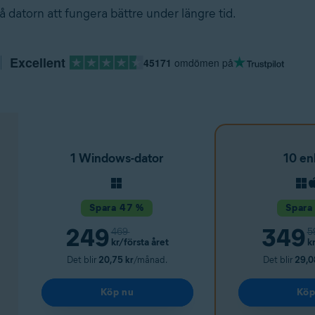
å datorn att fungera bättre under längre tid.
Excellent
45171
omdömen på
1 Windows-dator
10 en
Spara 47 %
Spara
249
349
469
5
kr
/första året
kr
Det blir
20,75 kr
/månad.
Det blir
29,0
Köp nu
Köp