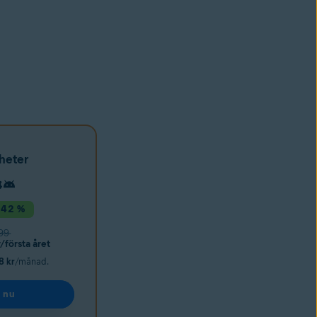
heter
 42 %
99
/första året
8 kr
/månad.
 nu