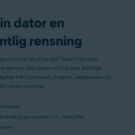
in dator en
ntlig rensning
ngsutrymmet på att ta slut? Avast One med
r igenom hela datorn och tar bort åtskilliga
äpfiler från hundratals program, webbläsare och
d Windows-systemet.
bbläsaren
oönskade plugin-program och verktygsfält
trymme