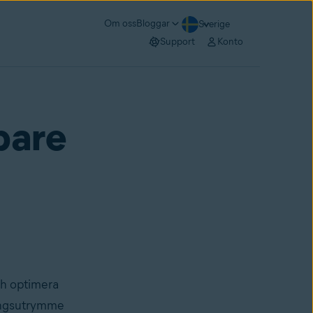
Om oss
Bloggar
Sverige
Support
Konto
bare
ch optimera
ringsutrymme