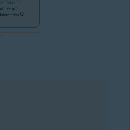
 jämfört med
et 599 kr/år.
information
s)