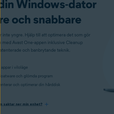
din Windows-dator
re och snabbare
ir inte yngre. Hjälp till att optimera det som gör
m med Avast One-appen inklusive Cleanup
tenterade och banbrytande teknik.
 appar i viloläge
bloatware och glömda program
nterar och optimerar din hårddisk
om saktar ner min enhet?