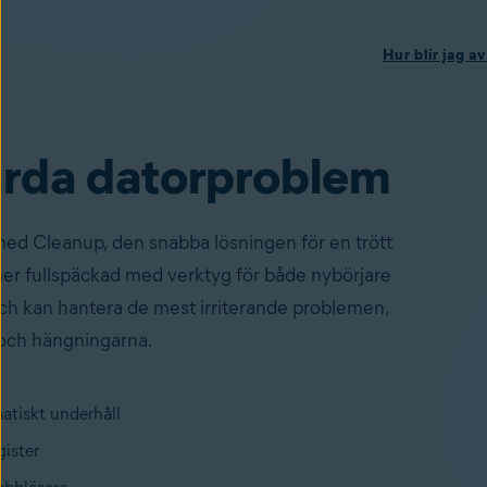
Hur blir jag 
rda datorproblem
ed Cleanup, den snabba lösningen för en trött
er fullspäckad med verktyg för både nybörjare
och kan hantera de mest irriterande problemen,
och hängningarna.
atiskt underhåll
gister