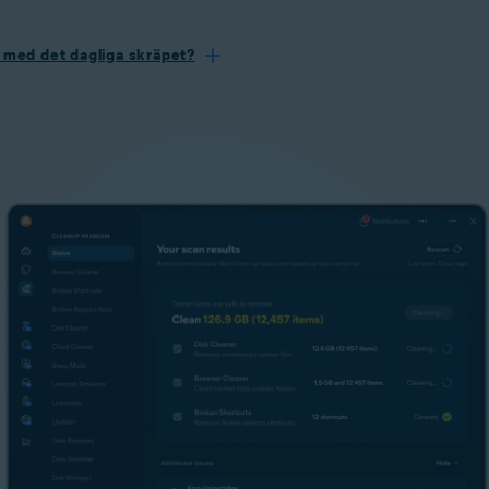
av med det dagliga skräpet?