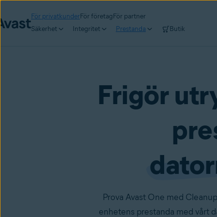
För privatkunder
För företag
För partner
Säkerhet
Integritet
Prestanda
Butik
Frigör ut
pre
dator
Prova Avast One med Cleanup 
enhetens prestanda med vårt dat