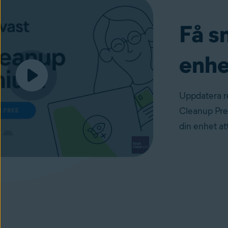
Få s
enhe
Uppdatera r
Cleanup Prem
din enhet at