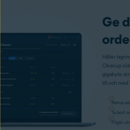
Ge d
orde
Håller lagri
Cleanup söke
gigabyte skr
till och me
Rensa we
Ta bort 
Frigör u