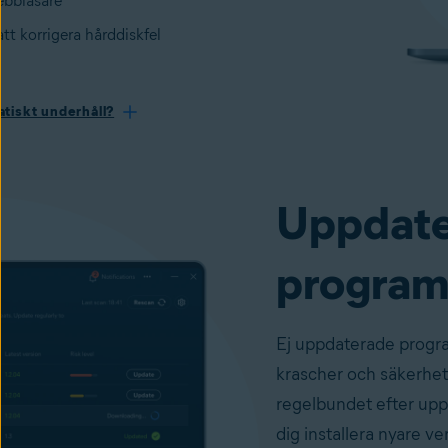
bbläsare
att korrigera hårddiskfel
tiskt underhåll?
Uppdate
program
Ej uppdaterade program
krascher och säkerhet
regelbundet efter uppd
dig installera nyare ve