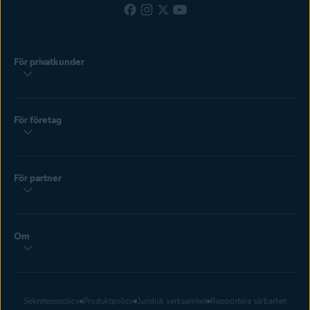
För privatkunder
För företag
För partner
Om
Sekretesspolicy
Produktpolicy
Juridisk verksamhet
Rapportera sårbarhet