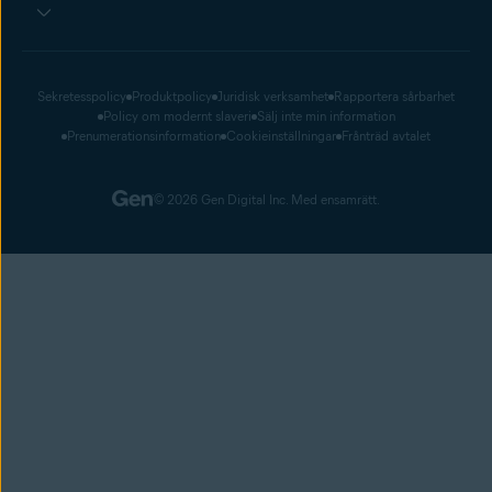
Sekretesspolicy
Produktpolicy
Juridisk verksamhet
Rapportera sårbarhet
Policy om modernt slaveri
Sälj inte min information
Prenumerationsinformation
Cookieinställningar
Frånträd avtalet
© 2026 Gen Digital Inc. Med ensamrätt.