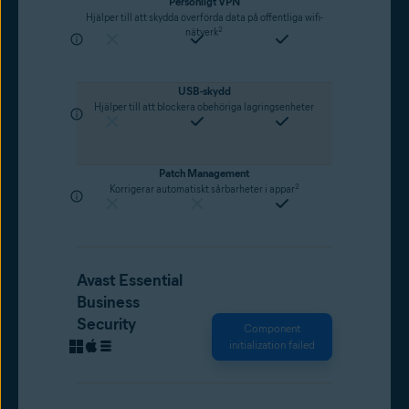
Personligt VPN
Hjälper till att skydda överförda data på offentliga wifi-
2
nätverk
USB-skydd
Hjälper till att blockera obehöriga lagringsenheter
Patch Management
2
Korrigerar automatiskt sårbarheter i appar
Avast Essential
Business
Security
Component
initialization failed