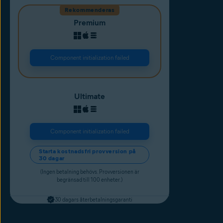
Rekommenderas
Premium
Component initialization failed
Ultimate
Component initialization failed
Starta kostnadsfri provversion på
30 dagar
(Ingen betalning behövs. Provversionen är
begränsad till 100 enheter.)
30 dagars återbetalningsgaranti