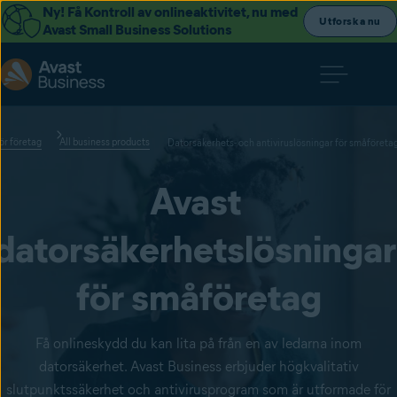
Ny! Få Kontroll av onlineaktivitet, nu med
Utforska nu
Avast Small Business Solutions
ör företag
All business products
Datorsäkerhets- och antiviruslösningar för småföreta
Avast 
datorsäkerhetslösningar
för småföretag
Få onlineskydd du kan lita på från en av ledarna inom
datorsäkerhet. Avast Business erbjuder högkvalitativ
slutpunktssäkerhet och antivirusprogram som är utformade för