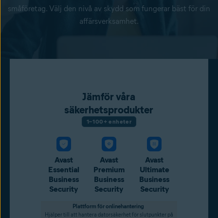
småföretag. Välj den nivå av skydd som fungerar bäst för din
affärsverksamhet.
Jämför våra
säkerhetsprodukter
1–100+ enheter
Avast
Avast
Avast
Essential
Premium
Ultimate
Business
Business
Business
Security
Security
Security
Plattform för onlinehantering
Hjälper till att hantera datorsäkerhet för slutpunkter på