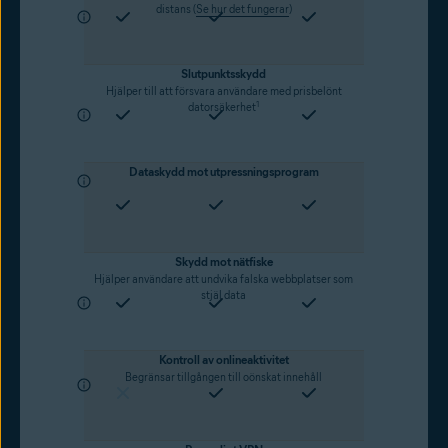
distans (
Se hur det fungerar
)
Slutpunktsskydd
Hjälper till att försvara användare med prisbelönt
1
datorsäkerhet
Dataskydd mot utpressningsprogram
Skydd mot nätfiske
Hjälper användare att undvika falska webbplatser som
stjäl data
Kontroll av onlineaktivitet
Begränsar tillgången till oönskat innehåll