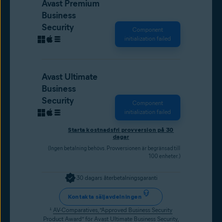
Avast Premium
Business
Security
Component
initialization failed
Avast Ultimate
Business
Security
Component
initialization failed
Starta kostnadsfri provversion på 30
dagar
(Ingen betalning behövs. Provversionen är begränsad till
100 enheter.)
30 dagars återbetalningsgaranti
Kontakta säljavdelningen
¹
AV-Comparatives, ”Approved Business Security
Product Award” för Avast Ultimate Business Security
,